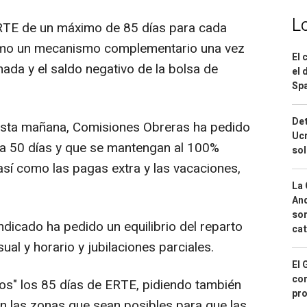
L
RTE de un máximo de 85 días para cada
como un mecanismo complementario una vez
El 
ada y el saldo negativo de la bolsa de
el 
Spa
Det
 esta mañana, Comisiones Obreras ha pedido
Ucr
 a 50 días y que se mantengan al 100%
so
así como las pagas extra y las vacaciones,
La 
And
sor
ndicado ha pedido un equilibrio del reparto
cat
al y horario y jubilaciones parciales.
El 
con
os" los 85 días de ERTE, pidiendo también
pro
n las zonas que sean posibles para que las