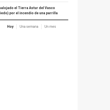
alojado el Tierra Astur del Vasco
iedo) por el incendio de una parrilla
Hoy
Una semana
Un mes