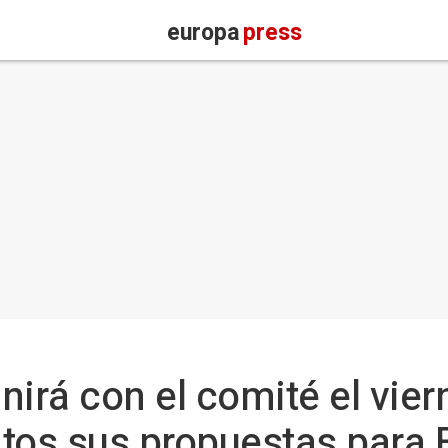
europa
press
unirá con el comité el vier
tos sus propuestas para 