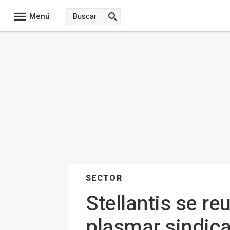
Menú
SECTOR
Stellantis se re
plasmar sindica