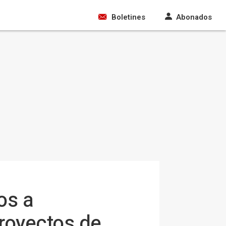
Boletines
Abonados
os a
royectos de