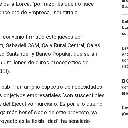
el 
e para Lorca, "por razones que no hace
Spa
consejero de Empresa, Industria e
Det
Ucr
so
el convenio firmado este jueves son
 Sabadell CAM, Caja Rural Central, Cajas
La 
co Santander y Banco Popular, que serán
And
sor
 50 millones de euros procedentes del
cat
BEI).
El 
te cubrir un amplio espectro de necesidades
con
pro
s objetivos empresariales "son susceptibles
fe del Ejecutivo murciano. Es por ello que no
Des
lga más beneficiado de este proyecto, ya
(Ov
royecto es la flexibilidad", ha señalado