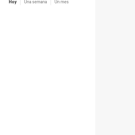
Hoy
Una semana
Un mes