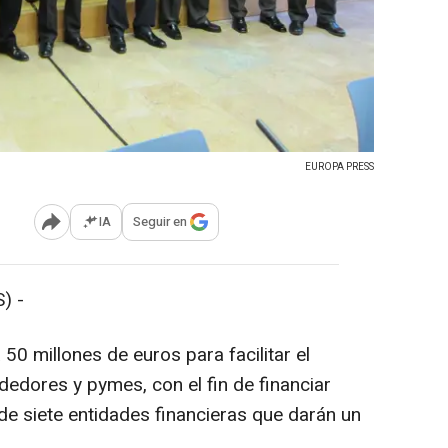
EUROPA PRESS
IA
Seguir en
Abrir opciones para compartir
) -
 millones de euros para facilitar el
dedores y pymes, con el fin de financiar
de siete entidades financieras que darán un