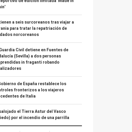
deportivo de edición limitada 'Made in
in'
ienen a seis surcoreanos tras viajar a
ania para tratar la repatriación de
ldados norcoreanos
Guardia Civil detiene en Fuentes de
alucía (Sevilla) a dos personas
prendidas in fraganti robando
alizadores
Gobierno de España restablece los
troles fronterizos a los viajeros
cedentes de Italia
alojado el Tierra Astur del Vasco
iedo) por el incendio de una parrilla