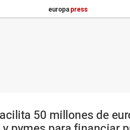
europa
press
cilita 50 millones de eur
y pymes para financiar p