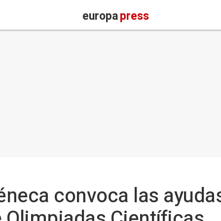
europa
press
éneca convoca las ayudas
 Olimpiadas Científicas