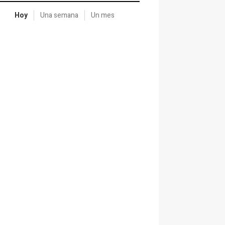
Hoy
Una semana
Un mes