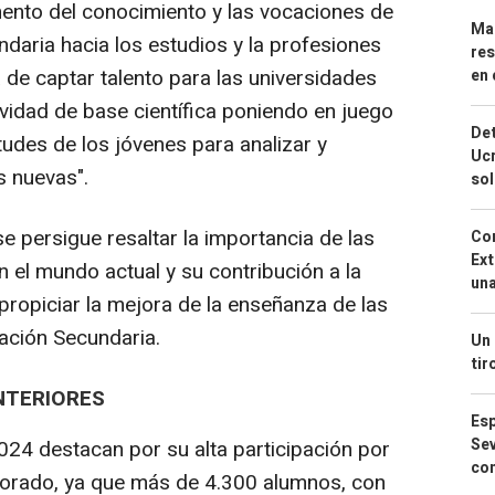
mento del conocimiento y las vocaciones de
Mar
daria hacia los estudios y la profesiones
res
de captar talento para las universidades
en 
tividad de base científica poniendo en juego
Det
itudes de los jóvenes para analizar y
Ucr
s nuevas".
so
e persigue resaltar la importancia de las
Cor
Ext
 en el mundo actual y su contribución a la
una
 propiciar la mejora de la enseñanza de las
cación Secundaria.
Un 
tir
NTERIORES
Esp
Sev
24 destacan por su alta participación por
con
sorado, ya que más de 4.300 alumnos, con