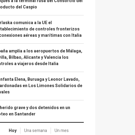
ques a la terminal rusa del Consorcio del
oducto del Caspio
laska comunica a la UE el
tablecimiento de controles fronterizos
conexiones aéreas y marítimas con Italia
aña amplía a los aeropuertos de Málaga,
illa, Bilbao, Alicante y Valencia los
troles a viajeros desde Italia
infanta Elena, Buruaga y Leonor Lavado,
ardonadas en Los Limones Solidarios de
vales
herido grave y dos detenidos en un
oteo en Santander
Hoy
Una semana
Un mes