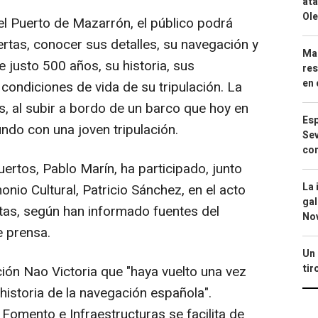
ata
Ole
el Puerto de Mazarrón, el público podrá
ertas, conocer sus detalles, su navegación y
Mar
 justo 500 años, su historia, sus
res
en 
 condiciones de vida de su tripulación. La
, al subir a bordo de un barco que hoy en
Esp
ndo con una joven tripulación.
Sev
con
Puertos, Pablo Marín, ha participado, junto
La 
onio Cultural, Patricio Sánchez, en el acto
gal
sitas, según han informado fuentes del
No
e prensa.
Un 
tir
ión Nao Victoria que "haya vuelto una vez
 historia de la navegación española".
Fomento e Infraestructuras se facilita de