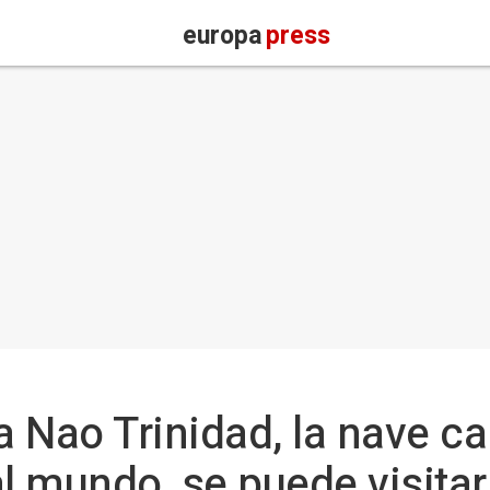
europa
press
a Nao Trinidad, la nave ca
al mundo, se puede visitar