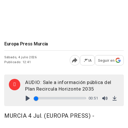
Europa Press Murcia
Sábado, 4 julio 2026
IA
Seguir en
Publicado: 12:41
Abrir opciones para comp
AUDIO: Sale a información pública del
Plan Recircula Horizonte 2035
00:51
Play
Mute
Down
MURCIA 4 Jul. (EUROPA PRESS) -