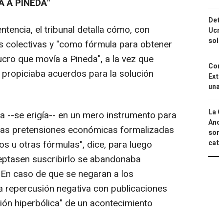
A A PINEDA"
Det
tencia, el tribunal detalla cómo, con
Ucr
so
es colectivas y "como fórmula para obtener
ucro que movía a Pineda", a la vez que
Cor
ropiciaba acuerdos para la solución
Ext
una
La 
iva --se erigía-- en un mero instrumento para
And
 las pretensiones económicas formalizadas
sor
cat
os u otras fórmulas", dice, para luego
eptasen suscribirlo se abandonaba
. En caso de que se negaran a los
na repercusión negativa con publicaciones
sión hiperbólica" de un acontecimiento