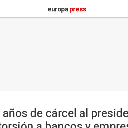
europa
press
años de cárcel al presid
torsión a bancos y empre