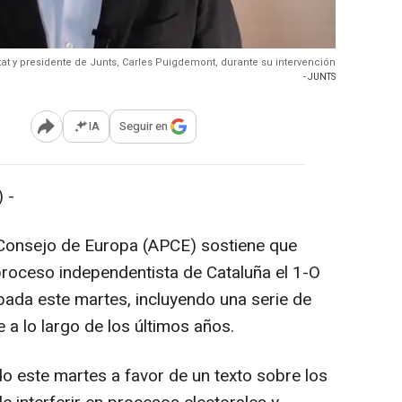
tat y presidente de Junts, Carles Puigdemont, durante su intervención
- JUNTS
IA
Seguir en
Abrir opciones para compartir
 -
Consejo de Europa (APCE) sostiene que
 proceso independentista de Cataluña el 1-O
ada este martes, incluyendo una serie de
 a lo largo de los últimos años.
do este martes a favor de un texto sobre los