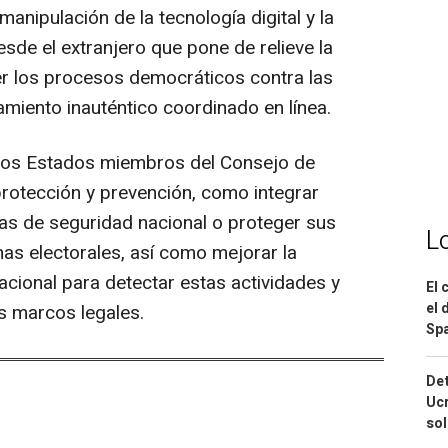
manipulación de la tecnología digital y la
 desde el extranjero que pone de relieve la
er los procesos democráticos contra las
miento inauténtico coordinado en línea.
a los Estados miembros del Consejo de
otección y prevención, como integrar
s de seguridad nacional o proteger sus
L
emas electorales, así como mejorar la
acional para detectar estas actividades y
El 
el 
us marcos legales.
Spa
Det
Ucr
so