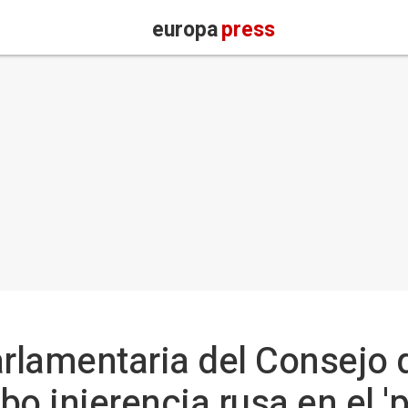
europa
press
rlamentaria del Consejo 
o injerencia rusa en el '