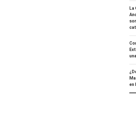
La 
And
sor
cat
Cor
Ext
una
¿Dó
Map
en 