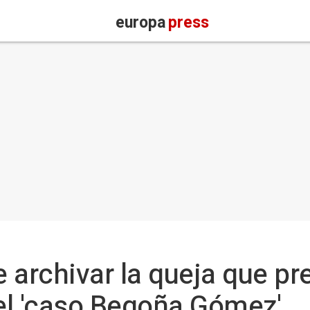
europa
press
 archivar la queja que p
del 'caso Begoña Gómez'