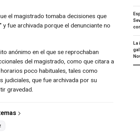
Esp
 que el magistrado tomaba decisiones que
Sev
d" y fue archivada porque el denunciante no
con
La 
gal
crito anónimo en el que se reprochaban
No
ccionales del magistrado, como que citara a
 horarios poco habituales, tales como
judiciales, que fue archivada por su
tir gravedad.
 temas
z