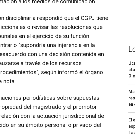
ormación a los medios de comunicación.
ón disciplinaria respondió que el CGPJ tiene
iccionales o revisar las resoluciones que
bunales en el ejercicio de su función
ontrario "supondría una injerencia en la
L
 desacuerdo con una decisión contenida en
auzarse a través de los recursos
Ucr
ata
procedimientos", según informó el órgano
Ole
a nota.
Mar
maciones periodísticas sobre supuestas
res
en 
propiedad del magistrado y el promotor
elación con la actuación jurisdiccional de
El 
ido en su ámbito personal o privado del
esp
Ta