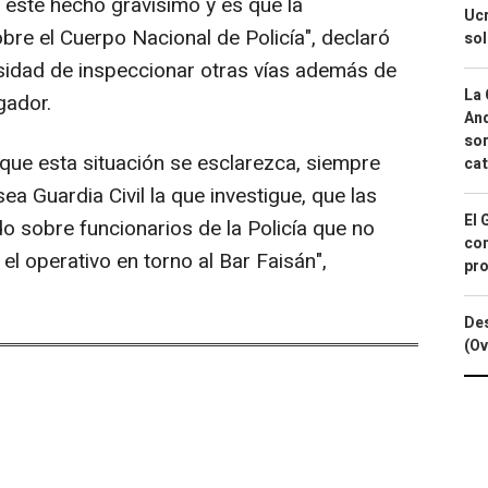
r este hecho gravísimo y es que la
Ucr
bre el Cuerpo Nacional de Policía", declaró
so
sidad de inspeccionar otras vías además de
La 
gador.
And
sor
ue esta situación se esclarezca, siempre
cat
a Guardia Civil la que investigue, que las
El 
o sobre funcionarios de la Policía que no
con
el operativo en torno al Bar Faisán",
pro
Des
(Ov