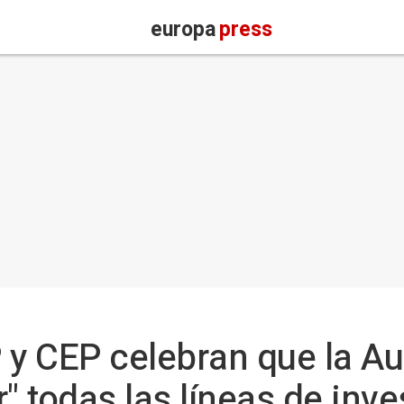
europa
press
 y CEP celebran que la A
" todas las líneas de inv