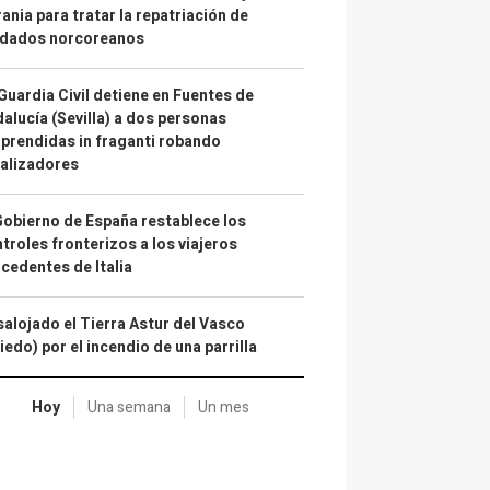
ania para tratar la repatriación de
ldados norcoreanos
Guardia Civil detiene en Fuentes de
alucía (Sevilla) a dos personas
prendidas in fraganti robando
alizadores
Gobierno de España restablece los
troles fronterizos a los viajeros
cedentes de Italia
alojado el Tierra Astur del Vasco
iedo) por el incendio de una parrilla
Hoy
Una semana
Un mes