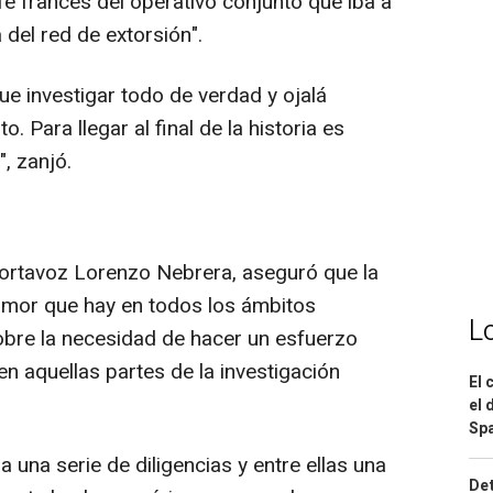
fe francés del operativo conjunto que iba a
 del red de extorsión".
ue investigar todo de verdad y ojalá
. Para llegar al final de la historia es
, zanjó.
portavoz Lorenzo Nebrera, aseguró que la
clamor que hay en todos los ámbitos
L
 sobre la necesidad de hacer un esfuerzo
en aquellas partes de la investigación
El 
el 
Spa
 una serie de diligencias y entre ellas una
Det