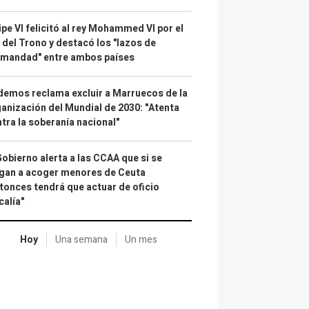
ipe VI felicitó al rey Mohammed VI por el
 del Trono y destacó los "lazos de
rmandad" entre ambos países
emos reclama excluir a Marruecos de la
anización del Mundial de 2030: "Atenta
tra la soberanía nacional"
Gobierno alerta a las CCAA que si se
gan a acoger menores de Ceuta
tonces tendrá que actuar de oficio
calía"
Hoy
Una semana
Un mes