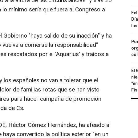
a la altura de las circunstancias" y tras 20
 lo mínimo sería que fuera al Congreso a
Fel
Día
he
 Gobierno "haya salido de su inacción" y ha
Pod
o vuelva a comerse la responsabilidad"
org
s rescatados por el 'Aquarius' y traídos a
con
El 
nie
y los españoles no van a tolerar que el
"en
dolor de familias rotas que se han visto
Fis
ares para hacer campaña de promoción
ada de Cs.
PSOE, Héctor Gómez Hernández, ha afeado al
 haya convertido la política exterior "en un