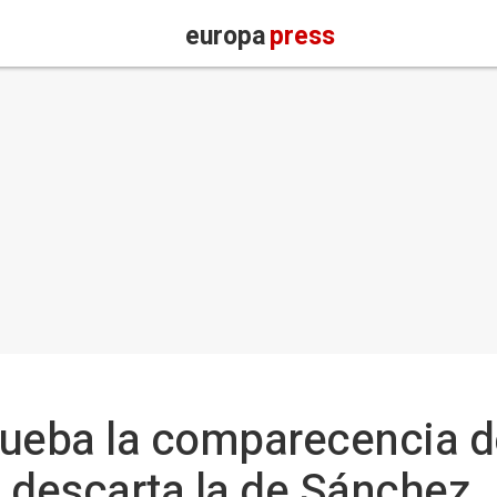
europa
press
rueba la comparecencia d
 descarta la de Sánchez