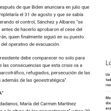
espués de que Biden anunciara en julio que
mpletaría el 31 de agosto y que se sabía
erando el control, Sánchez y Albares "se
antes de hacerlo aprobaron el cese del
rán, quien finalmente siguió en su puesto
e del operativo de evacuación.
presidente debe comparecer no solo para
L
de las consecuencias que esta crisis va a
narcotráfico, refugiados, persecución de las
Un 
s además de las geoestratégica".
tad
ri
A"
Mue
iudadanos, María del Carmen Martínez
dis
aca