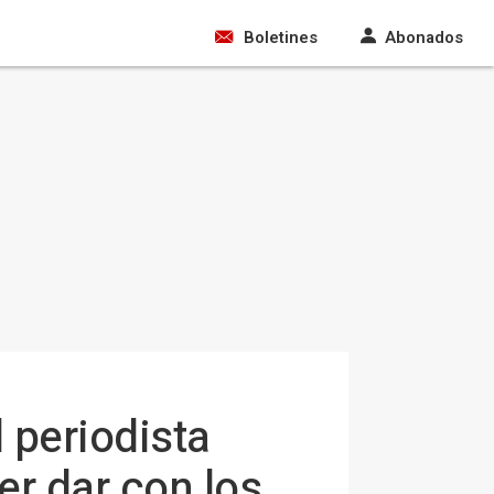
Boletines
Abonados
 periodista
r dar con los