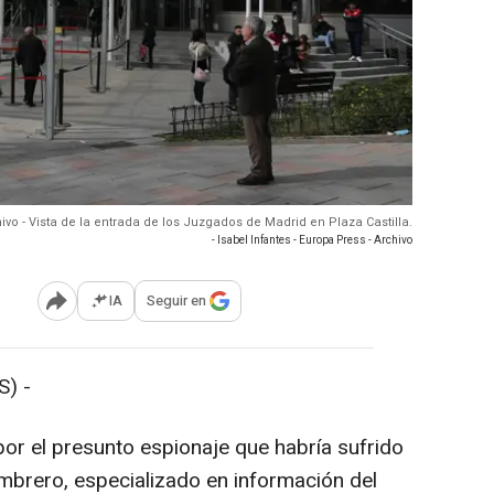
ivo - Vista de la entrada de los Juzgados de Madrid en Plaza Castilla.
- Isabel Infantes - Europa Press - Archivo
IA
Seguir en
Abrir opciones para compartir
) -
por el presunto espionaje que habría sufrido
embrero, especializado en información del