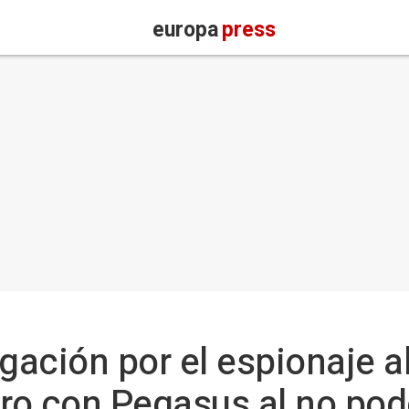
europa
press
gación por el espionaje al
o con Pegasus al no pode