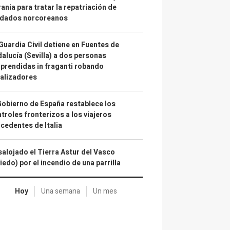
ania para tratar la repatriación de
ldados norcoreanos
Guardia Civil detiene en Fuentes de
alucía (Sevilla) a dos personas
prendidas in fraganti robando
alizadores
Gobierno de España restablece los
troles fronterizos a los viajeros
cedentes de Italia
alojado el Tierra Astur del Vasco
iedo) por el incendio de una parrilla
Hoy
Una semana
Un mes