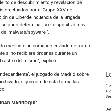
delito de descubrimiento y revelación de
isis efectuados por el Grupo XXV de
ción de Ciberdelincuencia de la Brigada
no se pudo determinar si el dispositivo móvil
o de 'malware/spyware'".
vado mediante un comando enviado de forma
e si no recibiere órdenes durante un
 rastro del mismo", explicó.
L
l Independiente', el juzgado de Madrid sobre
archivado, siguiendo de esta forma las
El 
co.
el 
Spa
IDAD MARROQUÍ"
Det