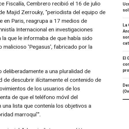
e Fiscalía, Cembrero recibió el 16 de julio
Ucr
so
de Majid Zerrouky, "periodista del equipo de
de en Paris, reagrupa a 17 medios de
La 
istía Internacional en investigaciones
And
sor
n la que le informaba de que había sido
cat
 malicioso 'Pegasus', fabricado por la
El 
con
pro
o deliberadamente a una pluralidad de
d de descubrir ilícitamente el contenido de
Des
ovimientos de los usuarios de los
(Ov
enta de que el teléfono móvil del
una lista que contenía los objetivos a
oridad marroquí'".