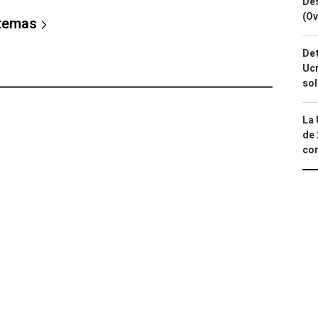
Des
(Ov
 temas
Det
Ucr
so
La 
de 
com