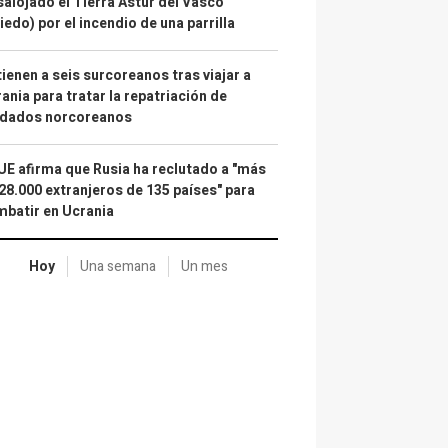
alojado el Tierra Astur del Vasco
iedo) por el incendio de una parrilla
ienen a seis surcoreanos tras viajar a
ania para tratar la repatriación de
ldados norcoreanos
UE afirma que Rusia ha reclutado a "más
28.000 extranjeros de 135 países" para
batir en Ucrania
Hoy
Una semana
Un mes