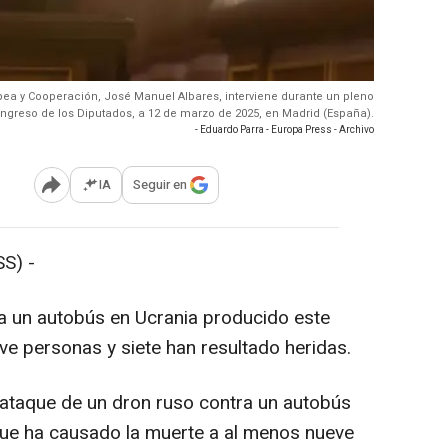
ropea y Cooperación, José Manuel Albares, interviene durante un pleno
ongreso de los Diputados, a 12 de marzo de 2025, en Madrid (España).
- Eduardo Parra - Europa Press - Archivo
IA
Seguir en
Abrir opciones para compartir
S) -
a un autobús en Ucrania producido este
ve personas y siete han resultado heridas.
taque de un dron ruso contra un autobús
, que ha causado la muerte a al menos nueve