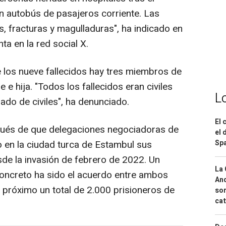
n autobús de pasajeros corriente. Las
, fracturas y magulladuras", ha indicado en
a en la red social X.
 los nueve fallecidos hay tres miembros de
e hija. "Todos los fallecidos eran civiles
L
erado de civiles", ha denunciado.
El 
pués de que delegaciones negociadoras de
el 
Spa
 en la ciudad turca de Estambul sus
de la invasión de febrero de 2022. Un
La 
oncreto ha sido el acuerdo entre ambos
And
 próximo un total de 2.000 prisioneros de
sor
cat