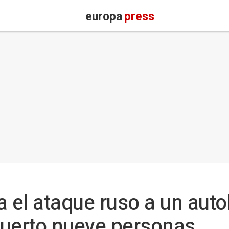
europa
press
el ataque ruso a un auto
muerto nueve personas