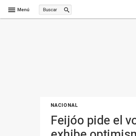
Menú
NACIONAL
Feijóo pide el v
exhibe optimis