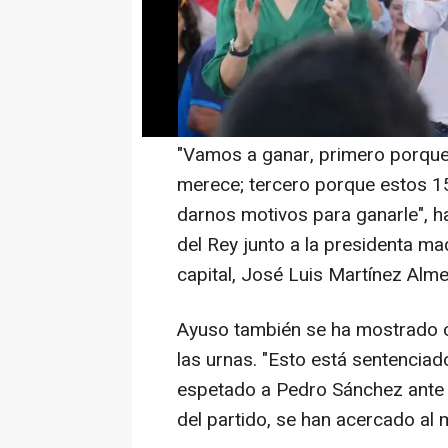
Movimiento 15M que acamparon e
luego el PSOE, según ha recalca
mostrado optimista con la victor
este domingo.
"Vamos a ganar, primero porqu
merece; tercero porque estos 1
darnos motivos para ganarle", h
del Rey junto a la presidenta mad
capital, José Luis Martínez Alme
Ayuso también se ha mostrado c
las urnas. "Esto está sentenciad
espetado a Pedro Sánchez ante 
del partido, se han acercado al m