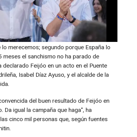
n la Puerta del Sol en 2015 y a los que
do, también "engañó". Dicho esto, se ha
ia del PP en las elecciones generales de
e lo merecemos; segundo porque España lo
5 meses el sanchismo no ha parado de
a declarado Feijóo en un acto en el Puente
rileña, Isabel Díaz Ayuso, y el alcalde de la
ida.
onvencida del buen resultado de Feijóo en
o. Da igual la campaña que haga", ha
las cinco mil personas que, según fuentes
itin.