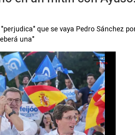
 "perjudica" que se vaya Pedro Sánchez por
deberá una"
 madrileña, Isabel Díaz Ayuso, y el alcalde de la capital, José Luis Martínez-Almeida, en
el Puente del Rey (Madrid). - DAVID MUDARRA (PP)
IA
Seguir en
Abrir opciones para compartir
 Presidencia del Gobierno, Alberto Núñez
 votantes de todos los partidos, desde los
y la "nueva política" a los "indignados" del