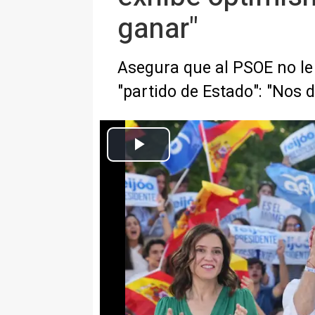
ganar"
Asegura que al PSOE no le
"partido de Estado": "Nos 
El líder del PP, Alberto Núñez Feijóo, en un mitin con la presidenta
Europa Press Nacional
Actualizado: jueves, 20 julio 2023 22:17
MADRID, 20 (EUROPA PRESS)
El líder del PP y candidato a la
Feijóo, ha apelado este jueves a
"decepcionados" con el Gobierno 