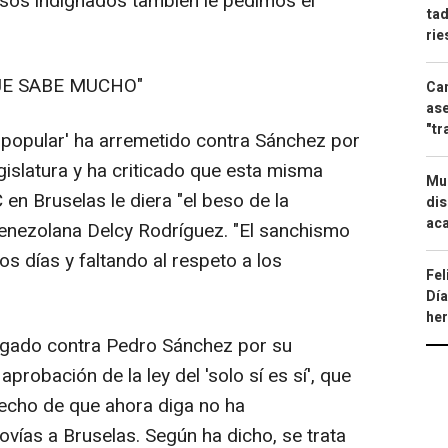
esos indignados también le pedimos el
tad
ri
JE SABE MUCHO"
Can
ase
"tr
 'popular' ha arremetido contra Sánchez por
egislatura y ha criticado que esta misma
Mue
n Bruselas le diera "el beso de la
dis
aca
venezolana Delcy Rodríguez. "El sanchismo
os días y faltando al respeto a los
Fel
Día
he
argado contra Pedro Sánchez por su
 aprobación de la ley del 'solo sí es sí', que
 hecho de que ahora diga no ha
vías a Bruselas. Según ha dicho, se trata