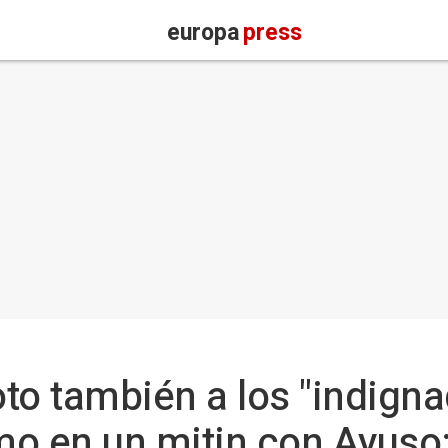
europa
press
oto también a los "indign
mo en un mitin con Ayuso