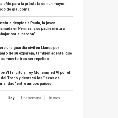
alafilo para la próstata con un mayor
esgo de glaucoma
tabria despide a Paula, la joven
sinada en Perines, y su padre invita a
abajar por el perdón"
re una guardia civil en Llanes por
paro de su expareja, también agente, que
ba muerto tras ser repelido
ipe VI felicitó al rey Mohammed VI por el
 del Trono y destacó los "lazos de
rmandad" entre ambos países
Hoy
Una semana
Un mes