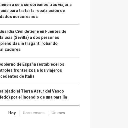
ienen a seis surcoreanos tras viajar a
ania para tratar la repatriación de
ldados norcoreanos
Guardia Civil detiene en Fuentes de
alucía (Sevilla) a dos personas
prendidas in fraganti robando
alizadores
Gobierno de España restablece los
troles fronterizos a los viajeros
cedentes de Italia
alojado el Tierra Astur del Vasco
iedo) por el incendio de una parrilla
Hoy
Una semana
Un mes