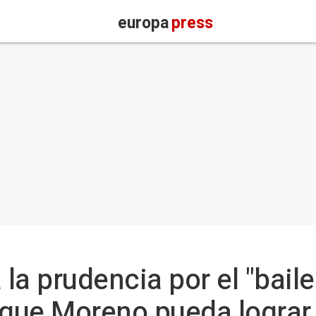
europa
press
 la prudencia por el "bail
 que Moreno pueda lograr