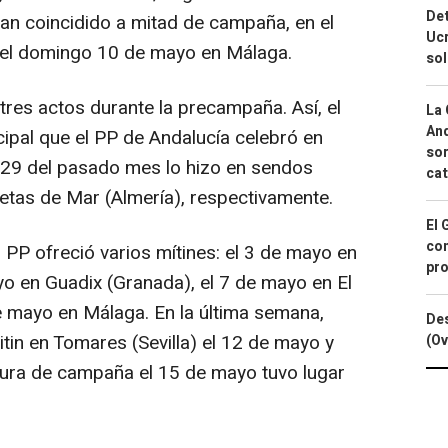
Det
an coincidido a mitad de campaña, en el
Ucr
r el domingo 10 de mayo en Málaga.
so
 tres actos durante la precampaña. Así, el
La 
And
icipal que el PP de Andalucía celebró en
sor
 29 del pasado mes lo hizo en sendos
cat
etas de Mar (Almería), respectivamente.
El 
con
l PP ofreció varios mítines: el 3 de mayo en
pro
yo en Guadix (Granada), el 7 de mayo en El
e mayo en Málaga. En la última semana,
Des
itin en Tomares (Sevilla) el 12 de mayo y
(Ov
usura de campaña el 15 de mayo tuvo lugar