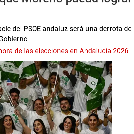
acle del PSOE andaluz será una derrota d
 Gobierno
 hora de las elecciones en Andalucía 2026