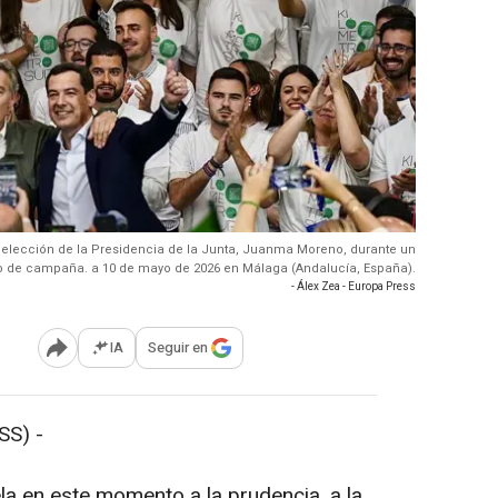
reelección de la Presidencia de la Junta, Juanma Moreno, durante un
o de campaña. a 10 de mayo de 2026 en Málaga (Andalucía, España).
- Álex Zea - Europa Press
IA
Seguir en
Abrir opciones para compartir
SS) -
la en este momento a la prudencia, a la