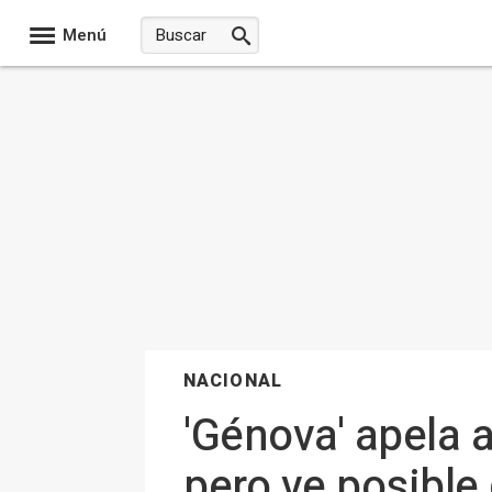
Menú
NACIONAL
'Génova' apela a
pero ve posible