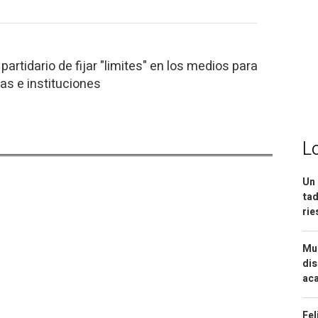
partidario de fijar "limites" en los medios para
as e instituciones
L
Un 
tad
ri
Mue
dis
aca
Fel