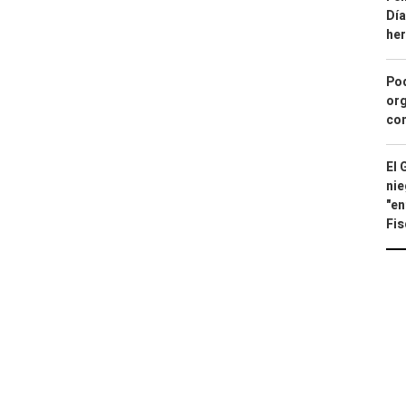
Día
he
Pod
org
con
El 
nie
"en
Fis