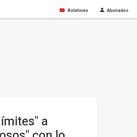
Boletines
Abonados
ímites" a
osos" con lo