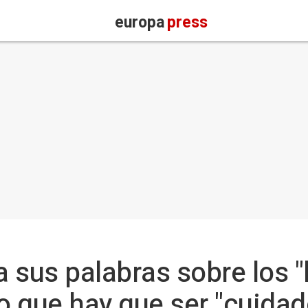
europa
press
 sus palabras sobre los "l
 que hay que ser "cuidad