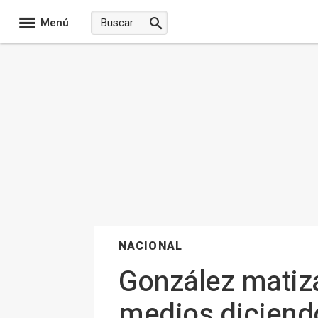
Menú
NACIONAL
González matiza
medios diciendo