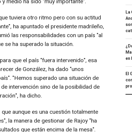
ño y medio ha sido "muy importante".
La 
ue tuviera otro ritmo pero con su actitud
And
sor
te", ha apuntado el presidente madrileño,
cat
mió las responsabilidades con un país "al
ue se ha superado la situación.
¿Dó
Map
en 
ara que el país "fuera intervenido", esa
parecer de González, ha dado "unos
El 
país". "Hemos superado una situación de
con
e intervención sino de la posibilidad de
pro
ación", ha dicho.
o que aunque es una cuestión totalmente
es", la manera de gestionar de Rajoy "ha
ltados que están encima de la mesa".