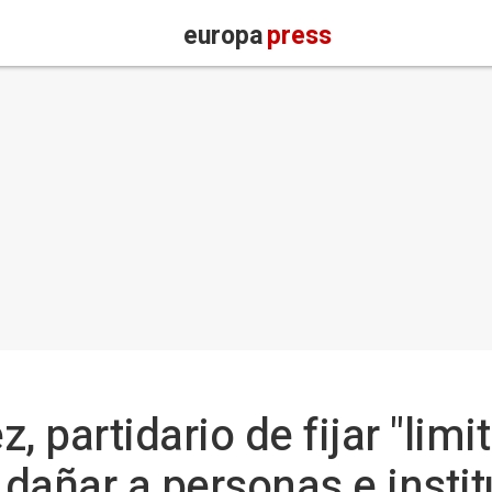
europa
press
, partidario de fijar "limi
dañar a personas e insti