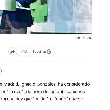
EUROPA PRESS
IA
Seguir en
Abrir opciones para compartir
) -
e Madrid, Ignacio González, ha considerado
er "límites" a la hora de las publicaciones
orque hay que "cuidar" el "daño" que se