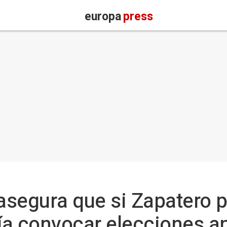
europa
press
segura que si Zapatero p
ía convocar elecciones a