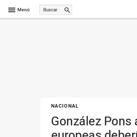
Menú
NACIONAL
González Pons a
europeas deber