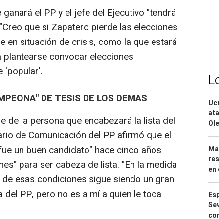
ganará el PP y el jefe del Ejecutivo "tendrá
"Creo que si Zapatero pierde las elecciones
en situación de crisis, como la que estará
 plantearse convocar elecciones
 'popular'.
L
MPEONA" DE TESIS DE LOS DEMAS
Ucr
ata
e de la persona que encabezará la lista del
Ole
tario de Comunicación del PP afirmó que el
fue un buen candidato" hace cinco años
Mar
res
nes" para ser cabeza de lista. "En la medida
en 
a de esas condiciones sigue siendo un gran
a del PP, pero no es a mí a quien le toca
Esp
Sev
con