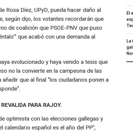
de Rosa Díez, UPyD, pueda hacer daño al
El 
, según dijo, los votantes recordarán que
esp
Ta
erno de coalición que PSOE-PNV que puso
éntalo'" que acabó con una demanda al
La 
gal
No
aya evolucionado y haya venido a tesis que
so no la convierte en la campeona de las
a añadir que al final "los ciudadanos ponen a
esponde".
REVALIDA PARA RAJOY.
e optimista con las elecciones gallegas y
l calendario español es el año del PP",