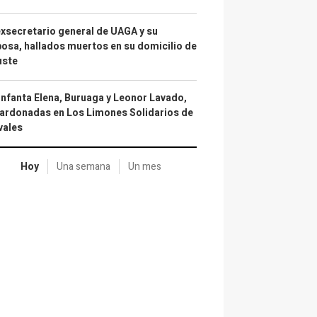
exsecretario general de UAGA y su
osa, hallados muertos en su domicilio de
uste
infanta Elena, Buruaga y Leonor Lavado,
ardonadas en Los Limones Solidarios de
vales
Hoy
Una semana
Un mes