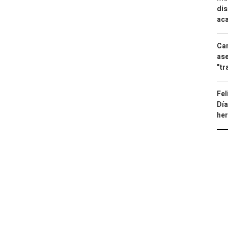
dis
aca
Can
ase
"tr
Fel
Día
he