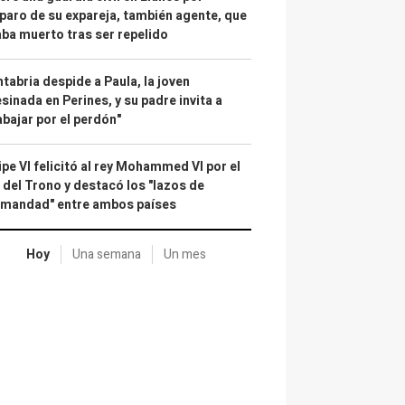
paro de su expareja, también agente, que
ba muerto tras ser repelido
tabria despide a Paula, la joven
sinada en Perines, y su padre invita a
abajar por el perdón"
ipe VI felicitó al rey Mohammed VI por el
 del Trono y destacó los "lazos de
rmandad" entre ambos países
Hoy
Una semana
Un mes