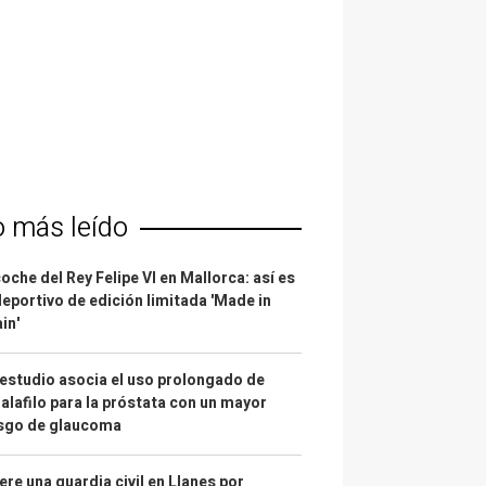
o más leído
coche del Rey Felipe VI en Mallorca: así es
deportivo de edición limitada 'Made in
in'
estudio asocia el uso prolongado de
alafilo para la próstata con un mayor
esgo de glaucoma
re una guardia civil en Llanes por