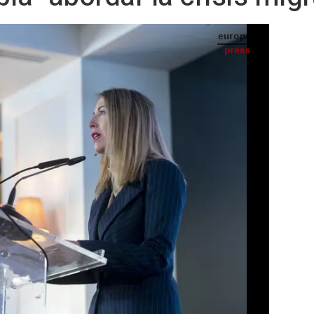
iene en un desayuno informativo de Europa Press, en el Hotel Rosewood Vila Magna, a 2
de noviembre de 2023, en Madrid (España). - Eduardo Parra - Europa Press
IA
Seguir en
Abrir opciones para compartir
) -
La presidenta de Extremadura, María
rno central más "empatía" y menos
 coordinada la crisis migratoria de las
igrantes a la peninsula.