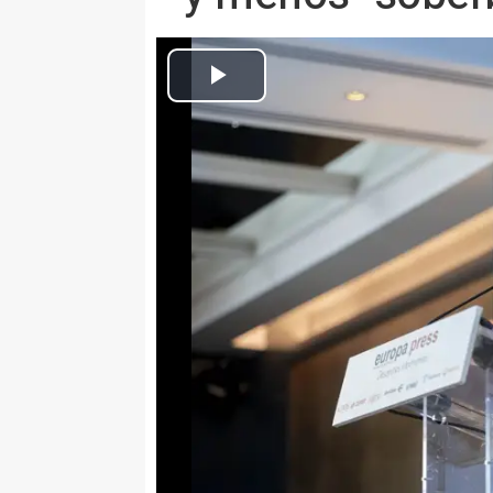
La presidenta de la Junta de Extremadura, María Guardiola, interv
Europa Press Nacional
Actualizado: jueves, 2 noviembre 2023 15:42
MADRID, 2 Nov. (EUROPA PRESS
Guardiola ha requerido al Gobie
"soberbia" para abordar de forma
Islas Canarias y el traslado de m