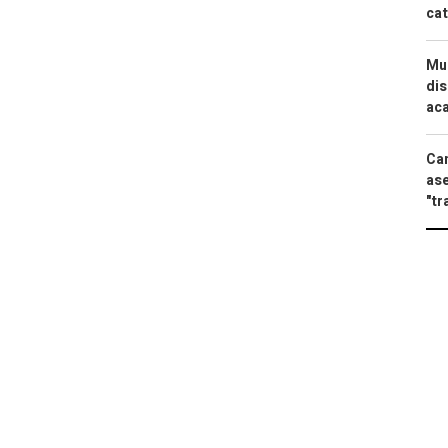
cat
Mue
dis
aca
Can
ase
"tr