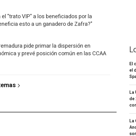
el "trato VIP" a los beneficiados por la
eneficia esto a un ganadero de Zafra?"
remadura pide primar la dispersión en
L
onómica y prevé posición común en las CCAA
El 
el 
Spa
 temas
La 
de 
com
La 
And
sor