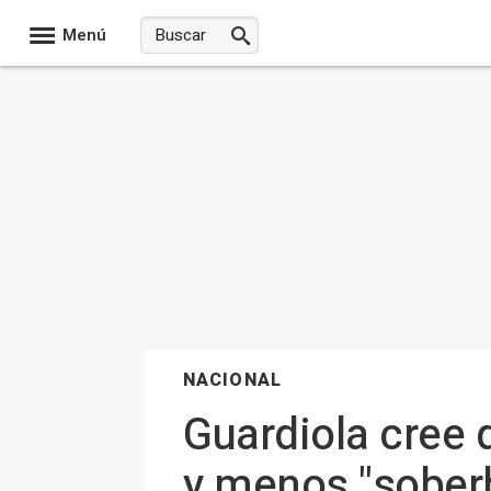
Menú
NACIONAL
Guardiola cree 
y menos "soberb