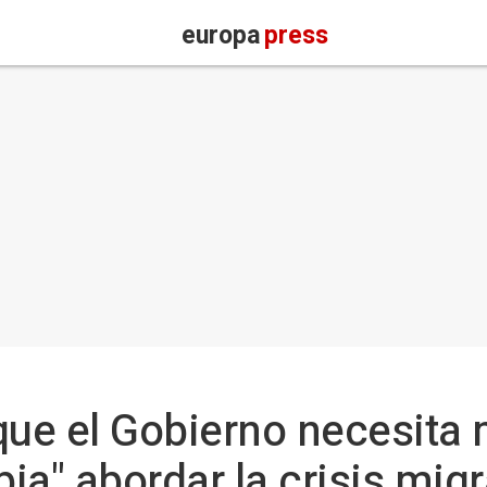
europa
press
que el Gobierno necesita
ia" abordar la crisis migr