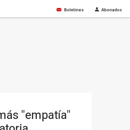
Boletines
Abonados
 más "empatía"
atoria