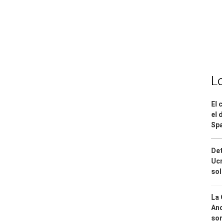
L
El 
el 
Spa
Det
Ucr
so
La 
And
sor