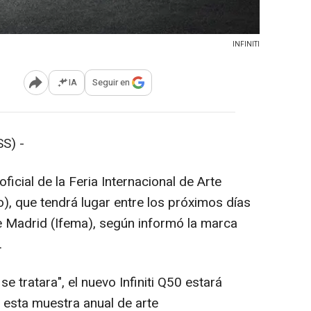
INFINITI
IA
Seguir en
Abrir opciones para compartir
S) -
oficial de la Feria Internacional de Arte
, que tendrá lugar entre los próximos días
de Madrid (Ifema), según informó la marca
.
e tratara", el nuevo Infiniti Q50 estará
 esta muestra anual de arte