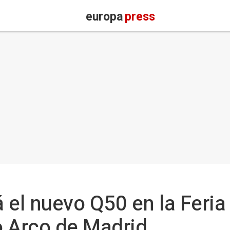
europa
press
á el nuevo Q50 en la Feria
 Arco de Madrid