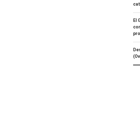
cat
El 
con
pro
Des
(Ov