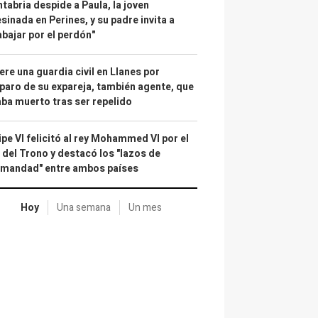
tabria despide a Paula, la joven
sinada en Perines, y su padre invita a
abajar por el perdón"
re una guardia civil en Llanes por
paro de su expareja, también agente, que
ba muerto tras ser repelido
ipe VI felicitó al rey Mohammed VI por el
 del Trono y destacó los "lazos de
rmandad" entre ambos países
Hoy
Una semana
Un mes