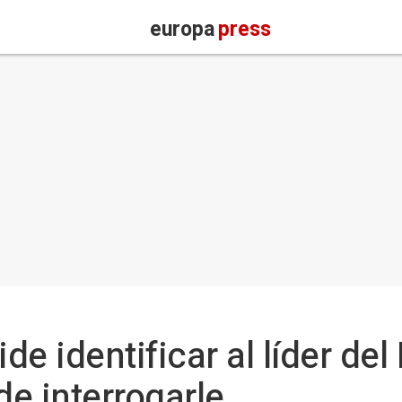
europa
press
de identificar al líder del
de interrogarle