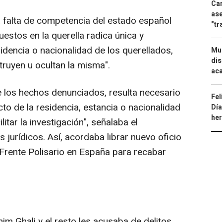
Can
ase
a falta de competencia del estado español
"tr
estos en la querella radica única y
sidencia o nacionalidad de los querellados,
Mue
dis
truyen u ocultan la misma".
aca
 los hechos denunciados, resulta necesario
Fel
to de la residencia, estancia o nacionalidad
Día
he
itar la investigación", señalaba el
jurídicos. Así, acordaba librar nuevo oficio
l Frente Polisario en España para recabar
him Ghali y el resto les acusaba de delitos