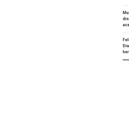
Mue
dis
aca
Fel
Día
he