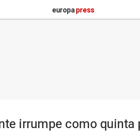
europa
press
nte irrumpe como quinta