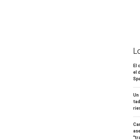
L
El 
el 
Spa
Un 
tad
ri
Can
ase
"tr