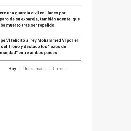
re una guardia civil en Llanes por
paro de su expareja, también agente, que
ba muerto tras ser repelido
ipe VI felicitó al rey Mohammed VI por el
 del Trono y destacó los "lazos de
rmandad" entre ambos países
Hoy
Una semana
Un mes