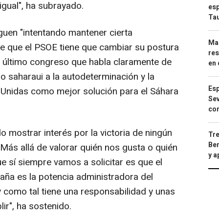
gual", ha subrayado.
esp
Ta
guen "intentando mantener cierta
Mar
de que el PSOE tiene que cambiar su postura
res
su último congreso que habla claramente de
en 
o saharaui a la autodeterminación y la
Esp
Unidas como mejor solución para el Sáhara
Sev
con
o mostrar interés por la victoria de ningún
Tre
Ber
 "Más allá de valorar quién nos gusta o quién
y 
e sí siempre vamos a solicitar es que el
ña es la potencia administradora del
 y como tal tiene una responsabilidad y unas
ir", ha sostenido.