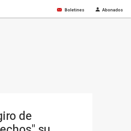
Boletines
Abonados
giro de
hechos" su