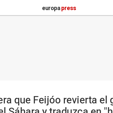
europa
press
era que Feijóo revierta el 
l Sáhara y traduzca en "