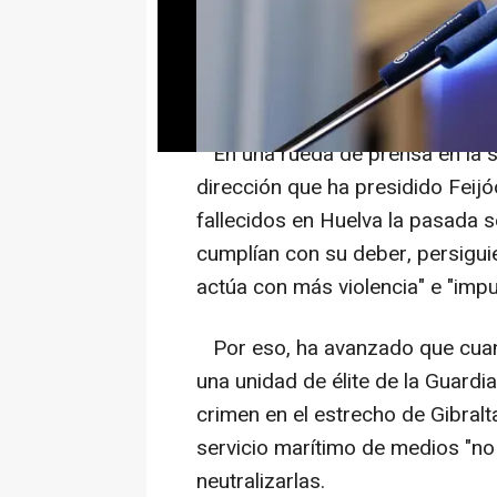
acción urgente que incluirá pen
Benemérita y que se juzguen esto
otras.
En una rueda de prensa en la se
dirección que ha presidido Feij
fallecidos en Huelva la pasada
cumplían con su deber, persigui
actúa con más violencia" e "impu
Por eso, ha avanzado que cuan
una unidad de élite de la Guardia
crimen en el estrecho de Gibralt
servicio marítimo de medios "no
neutralizarlas.