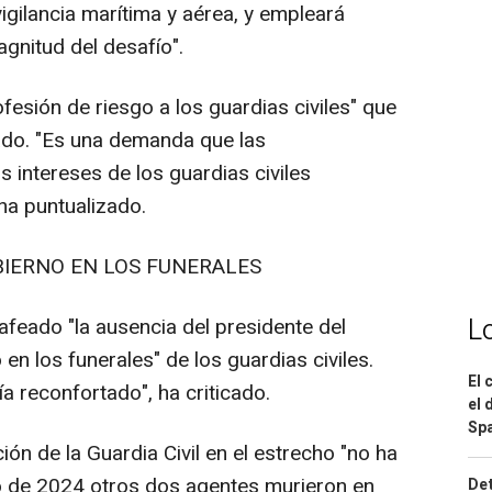
igilancia marítima y aérea, y empleará
gnitud del desafío".
esión de riesgo a los guardias civiles" que
ado. "Es una demanda que las
 intereses de los guardias civiles
a puntualizado.
BIERNO EN LOS FUNERALES
L
afeado "la ausencia del presidente del
en los funerales" de los guardias civiles.
El 
a reconfortado", ha criticado.
el 
Spa
ión de la Guardia Civil en el estrecho "no ha
 de 2024 otros dos agentes murieron en
Det