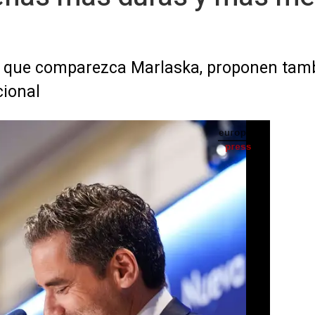
en que comparezca Marlaska, proponen tam
cional
orte y portavoz nacional del PP, Borja Sémper. Archivo. - Matias Chiofalo - Europa Press
IA
Seguir en
Abrir opciones para compartir
ario de Cultura, Borja Sémper, ha
dia Civil necesita "respaldo real" en su
l crimen organizado y ha anunciado que si
alacio de la Moncloa aprobará un plan con