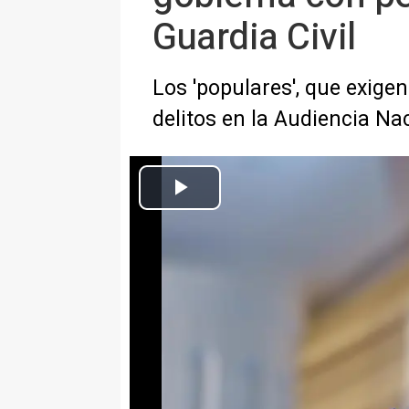
Guardia Civil
Los 'populares', que exig
delitos en la Audiencia Na
El vicesecretario de Cultura y Dep
Europa Press Nacional
Actualizado: lunes, 11 mayo 2026 18:13
MADRID, 11 (EUROPA PRESS)
El portavoz del PP y vicesecret
asegurado este lunes que la Guar
lucha contra el narcotráfico y e
Alberto Núñez Feijóo llega al P