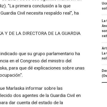
Ucr
iz). "La primera conclusión a la que
so
Guardia Civil necesita respaldo real", ha
La 
And
sor
 Y DE LA DIRECTORA DE LA GUARDIA
cat
Art
 indicado que su grupo parlamentario ha
La 
nol
cia en el Congreso del ministro del
ska, para que dé explicaciones sobre unas
Des
ocupación".
(Ov
que Marlaska informar sobre las
llecido dos agentes de la Guardia Civil en
para dar cuenta del estado de la