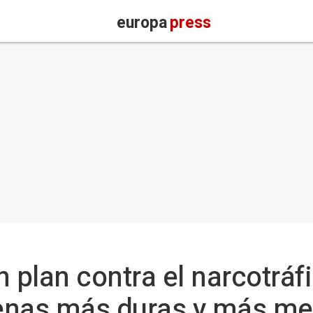
europa
press
 plan contra el narcotráfi
enas más duras y más me