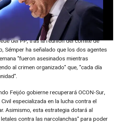
as más duras, más medios para la
s delitos en la Audiencia Nacional, entre
de del PP, tras la reunión del comité de
óo, Sémper ha señalado que los dos agentes
 semana "fueron asesinados mientras
endo al crimen organizado" que, "cada día
nidad".
do Feijóo gobierne recuperará OCON-Sur,
 Civil especializada en la lucha contra el
ar. Asimismo, esta estrategia dotará al
 letales contra las narcolanchas" para poder