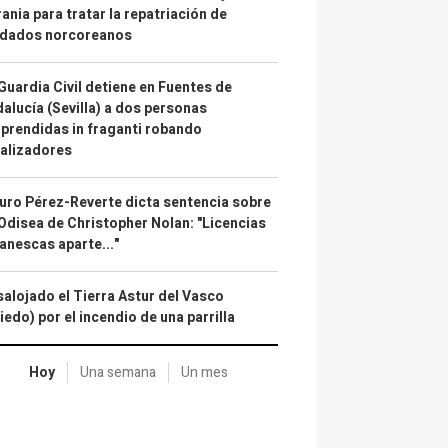
ania para tratar la repatriación de
ldados norcoreanos
Guardia Civil detiene en Fuentes de
alucía (Sevilla) a dos personas
prendidas in fraganti robando
alizadores
uro Pérez-Reverte dicta sentencia sobre
Odisea de Christopher Nolan: "Licencias
anescas aparte..."
alojado el Tierra Astur del Vasco
iedo) por el incendio de una parrilla
Hoy
Una semana
Un mes