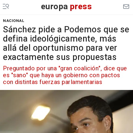
europa
press
NACIONAL
Sánchez pide a Podemos que se
defina ideológicamente, más
allá del oportunismo para ver
exactamente sus propuestas
Preguntado por una "gran coalición", dice que
es "sano" que haya un gobierno con pactos
con distintas fuerzas parlamentarias