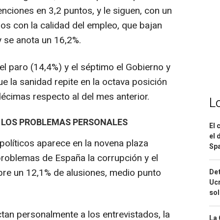
ciones en 3,2 puntos, y le siguen, con un
os con la calidad del empleo, que bajan
 se anota un 16,2%.
l paro (14,4%) y el séptimo el Gobierno y
ue la sanidad repite en la octava posición
écimas respecto al del mes anterior.
L
N LOS PROBLEMAS PERSONALES
El 
el 
olíticos aparece en la novena plaza
Spa
e problemas de España la corrupción y el
re un 12,1% de alusiones, medio punto
Det
Ucr
so
an personalmente a los entrevistados, la
La 