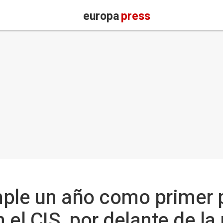
europa
press
mple un año como primer 
el CIS, por delante de la p