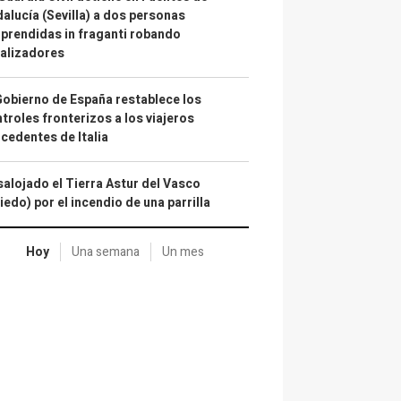
alucía (Sevilla) a dos personas
prendidas in fraganti robando
alizadores
Gobierno de España restablece los
troles fronterizos a los viajeros
cedentes de Italia
alojado el Tierra Astur del Vasco
iedo) por el incendio de una parrilla
Hoy
Una semana
Un mes