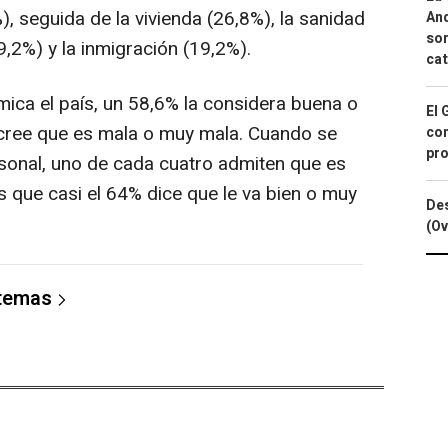
), seguida de la vivienda (26,8%), la sanidad
And
sor
9,2%) y la inmigración (19,2%).
cat
ca el país, un 58,6% la considera buena o
El 
 cree que es mala o muy mala. Cuando se
con
pro
sonal, uno de cada cuatro admiten que es
s que casi el 64% dice que le va bien o muy
Des
(Ov
 temas