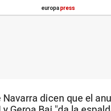
europa
press
e Navarra dicen que el an
y Geroa Bai "da la espald