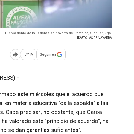
El presidente de la Federacíon Navarra de Ikastolas, Oier Sanjurjo.
- IKASTOLAS DE NAVARRA
IA
Seguir en
Abrir opciones para compartir
RESS) -
irmado este miércoles que el acuerdo que
 en materia educativa "da la espalda" a las
os. Cabe precisar, no obstante, que Geroa
 ha valorado este "principio de acuerdo", ha
no se dan garantías suficientes".