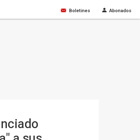
Boletines
Abonados
unciado
a" a sus