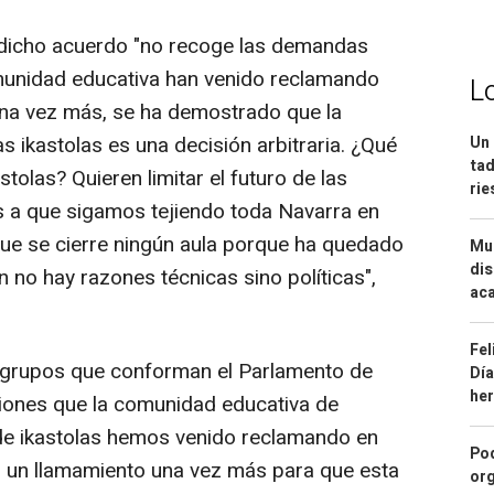
 dicho acuerdo "no recoge las demandas
omunidad educativa han venido reclamando
L
una vez más, se ha demostrado que la
as ikastolas es una decisión arbitraria. ¿Qué
Un 
tad
stolas? Quieren limitar el futuro de las
ri
tes a que sigamos tejiendo toda Navarra en
ue se cierre ningún aula porque ha quedado
Mue
dis
n no hay razones técnicas sino políticas",
aca
Fel
s grupos que conforman el Parlamento de
Día
he
ciones que la comunidad educativa de
de ikastolas hemos venido reclamando en
Pod
 un llamamiento una vez más para que esta
org