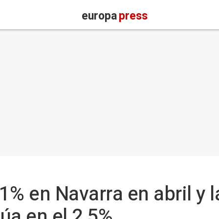
europa
press
,1% en Navarra en abril y l
túa en el 2,5%