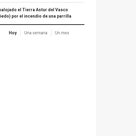
alojado el Tierra Astur del Vasco
iedo) por el incendio de una parrilla
Hoy
Una semana
Un mes