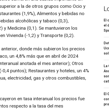
superior a la de otros grupos como Ocio y
L
restaurantes (1,9%), Alimentos y bebidas no
Bebidas alcohólicas y tabaco (0,3),
El 
el 
) y Medicina (0,1). Se mantuvieron los
Spa
n Vivienda (-1,2) y Transporte (0,2).
Det
anterior, donde más subieron los precios
Ucr
so
baco, un 4,8% más que en abril de 2024
interanual anotada el mes anterior); Otros
La 
(-0,4 puntos); Restaurantes y hoteles, un 4%
And
sor
ua, electricidad, gas y otros combustibles,
cat
El 
cayeron en tasa interanual los precios fue
con
pro
ntos respecto a la tasa del mes