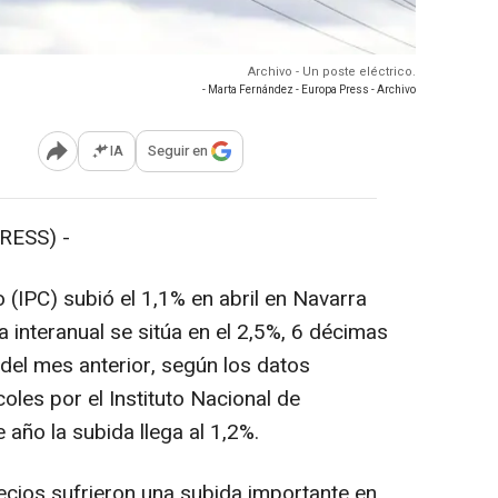
Archivo - Un poste eléctrico.
- Marta Fernández - Europa Press - Archivo
IA
Seguir en
Abrir opciones para compartir
RESS) -
(IPC) subió el 1,1% en abril en Navarra
a interanual se sitúa en el 2,5%, 6 décimas
 del mes anterior, según los datos
oles por el Instituto Nacional de
e año la subida llega al 1,2%.
recios sufrieron una subida importante en