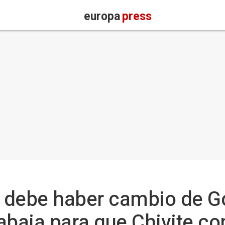
europa
press
 debe haber cambio de Go
abaja para que Chivite co