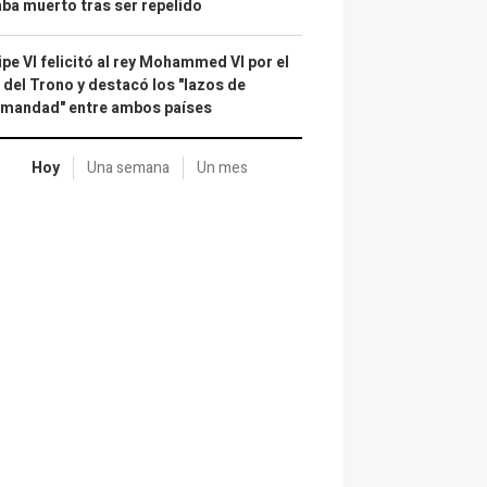
ba muerto tras ser repelido
ipe VI felicitó al rey Mohammed VI por el
 del Trono y destacó los "lazos de
rmandad" entre ambos países
Hoy
Una semana
Un mes