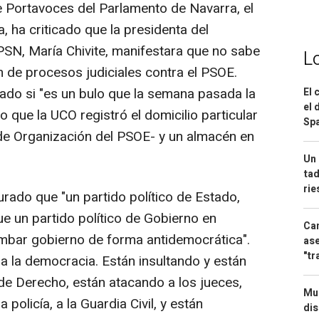
e Portavoces del Parlamento de Navarra, el
 ha criticado que la presidenta del
 PSN, María Chivite, manifestara que no sabe
L
n de procesos judiciales contra el PSOE.
tado si "es un bulo que la semana pasada la
El 
el 
o que la UCO registró el domicilio particular
Spa
de Organización del PSOE- y un almacén en
Un 
tad
ri
urado que "un partido político de Estado,
 un partido político de Gobierno en
Can
umbar gobierno de forma antidemocrática".
ase
"tr
 a la democracia. Están insultando y están
de Derecho, están atacando a los jueces,
Mue
 policía, a la Guardia Civil, y están
dis