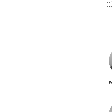
sor
cat
F
Ec
'V