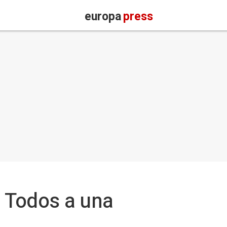
europa
press
- Todos a una