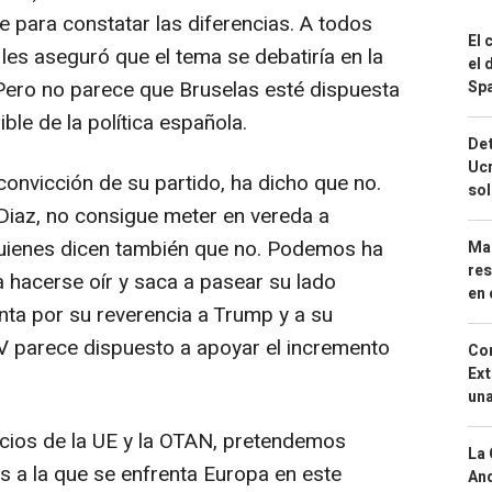
 para constatar las diferencias. A todos
El 
 les aseguró que el tema se debatiría en la
el 
Pero no parece que Bruselas esté dispuesta
Spa
ble de la política española.
Det
Ucr
 convicción de su partido, ha dicho que no.
so
Diaz, no consigue meter en vereda a
uienes dicen también que no. Podemos ha
Mar
res
 hacerse oír y saca a pasear su lado
en 
nta por su reverencia a Trump y a su
PNV parece dispuesto a apoyar el incremento
Cor
Ext
una
cios de la UE y la OTAN, pretendemos
La 
sis a la que se enfrenta Europa en este
And