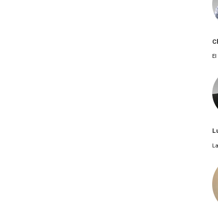
C
El
L
La