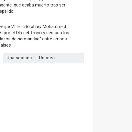
agente, que acaba muerto tras ser
repelido
Felipe VI felicitó al rey Mohammed
VI por el Día del Trono y destacó los
"lazos de hermandad" entre ambos
países
Una semana
Un mes