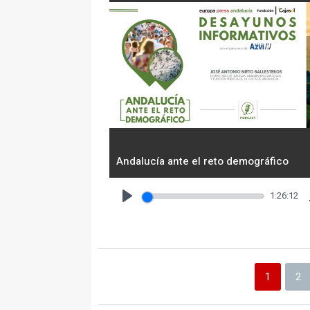
Andalucía ante el reto demográfico
1:26:12
Play
1
2