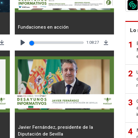
Fundaciones en acción
Lo 
1
1:08:27
Download
Play
Download
2
3
Javier Fernández, presidente de la
4
Diputación de Sevilla