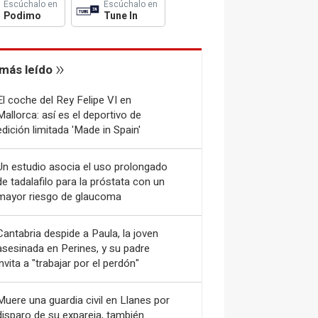
Escúchalo en
Escúchalo en
Podimo
Tune In
más leído
El coche del Rey Felipe VI en
Mallorca: así es el deportivo de
edición limitada 'Made in Spain'
Un estudio asocia el uso prolongado
de tadalafilo para la próstata con un
mayor riesgo de glaucoma
Cantabria despide a Paula, la joven
asesinada en Perines, y su padre
invita a "trabajar por el perdón"
Muere una guardia civil en Llanes por
disparo de su expareja, también