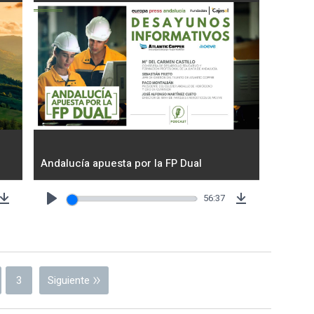
Andalucía apuesta por la FP Dual
56:37
Download
Play
Download
3
Siguiente