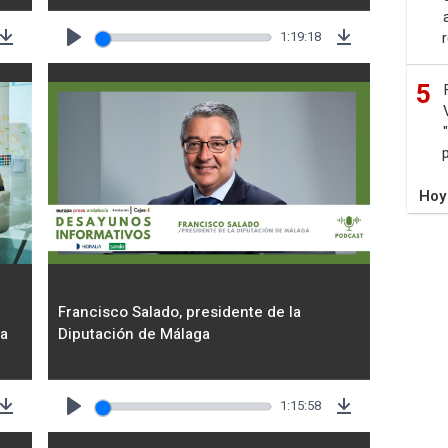
1:19:18
Download
Play
Download
5
Hoy
Francisco Salado, presidente de la
ta
Diputación de Málaga
1:15:58
Download
Play
Download