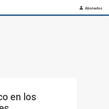
Abonados
co en los
les