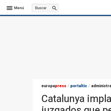
Menú
europa
press
/
portaltic
/
administr
Catalunya impla
juzgados que pe