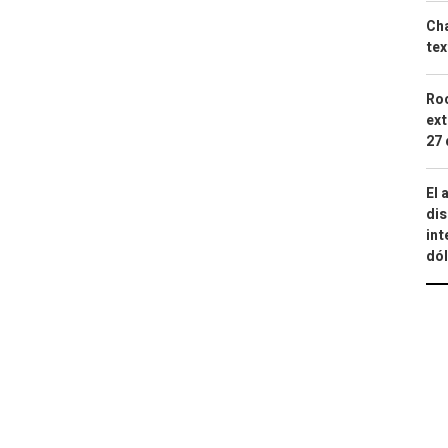
Cha
tex
Roc
ext
27 
El 
dis
int
dó