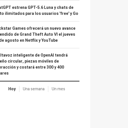
tGPT estrena GPT-5.6 Luna y chats de
to ilimitados para los usuarios 'free' y Go
kstar Games ofrecerá un nuevo avance
endido de Grand Theft Auto VI el jueves
de agosto en Netflix y YouTube
altavoz inteligente de OpenAI tendrá
eño circular, piezas móviles de
eracción y costará entre 300 y 400
lares
Hoy
Una semana
Un mes