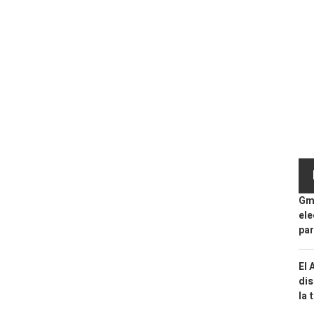
Gma
ele
par
El 
dis
la 