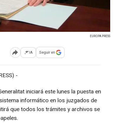
EUROPA PRESS
IA
Seguir en
Abrir opciones para compartir
ESS) -
Generalitat iniciará este lunes la puesta en
sistema informático en los juzgados de
itirá que todos los trámites y archivos se
papeles.