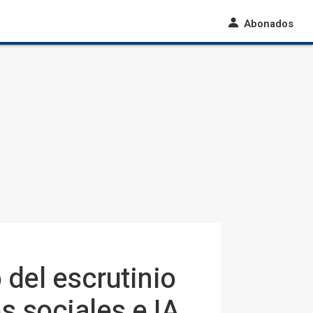
Abonados
 del escrutinio
s sociales e IA