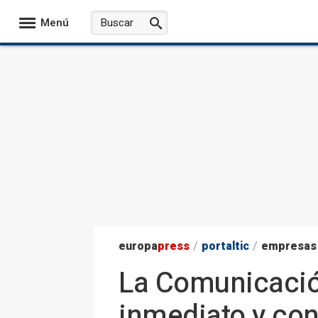
Menú
europa
press
/
portaltic
/
empresas
La Comunicación
inmediato y con