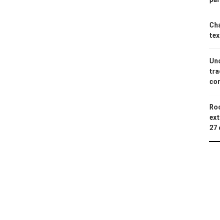
Cha
tex
Uno
tra
con
Roc
ext
27 