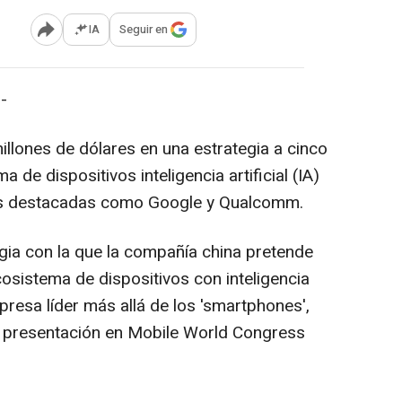
IA
Seguir en
Abrir opciones para compartir
-
llones de dólares en una estrategia a cinco
 de dispositivos inteligencia artificial (IA)
as destacadas como Google y Qualcomm.
ia con la que la compañía china pretende
ecosistema de dispositivos con inteligencia
mpresa líder más allá de los 'smartphones',
 presentación en Mobile World Congress