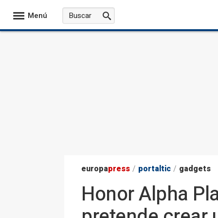
Menú
europa
press
/
portaltic
/
gadgets
Honor Alpha Pla
pretende crear 