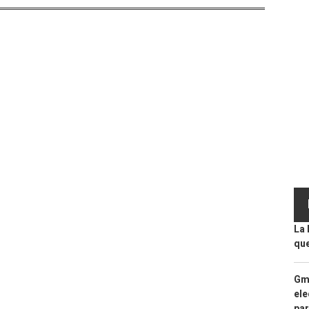
La 
que
Gma
ele
par