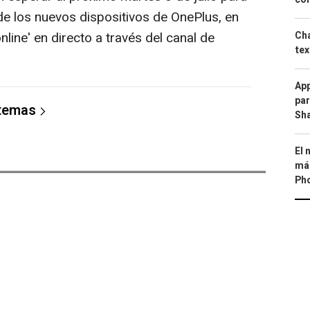
e los nuevos dispositivos de OnePlus, en
line' en directo a través del canal de
Cha
tex
App
par
 temas
Sh
El 
más
Ph