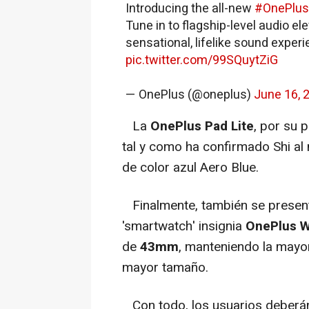
Introducing the all-new
#OnePlu
Tune in to flagship-level audio el
sensational, lifelike sound experi
pic.twitter.com/99SQuytZiG
— OnePlus (@oneplus)
June 16, 
La
OnePlus Pad Lite
, por su 
tal y como ha confirmado Shi al 
de color azul Aero Blue.
Finalmente, también se present
'smartwatch' insignia
OnePlus W
de
43mm
, manteniendo la mayor
mayor tamaño.
Con todo, los usuarios deberán 