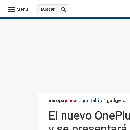
Menú
europa
press
/
portaltic
/
gadgets
El nuevo OnePl
y se presentará