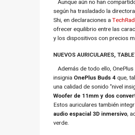
Aunque aún no han compartido
según ha trasladado la director
Shi, en declaraciones a
TechRad
ofrecer equilibrio entre las cara
y los dispositivos con precios m
NUEVOS AURICULARES, TABLE
Además de todo ello, OnePlus t
insignia
OnePlus Buds 4
que, t
una calidad de sonido "nivel ins
Woofer de 11mm y dos converti
Estos auriculares también integ
audio espacial 3D inmersivo
, a
verde.