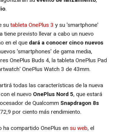
lio
.
e su
tableta OnePlus 3
y su 'smartphone'
na tiene previsto llevar a cabo un nuevo
no en el que
dará a conocer cinco nuevos
nuevos 'smartphones' de gama media,
ares OnePlus Buds 4, la tableta OnePlus Pad
smartwatch' OnePlus Watch 3 de 43mm.
irá todas las características de la nueva
, con el nuevo
OnePlus Nord 5
, que estará
 procesador de Qualcomm
Snapdragon 8s
n 72,9 por ciento más rendimiento.
mo ha compartido OnePlus en
su web
, el