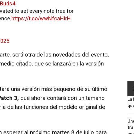
sBuds4
evated to set every note free for
ence.
https://t.co/wwNfcaHIrH
2025
parte, será otra de las novedades del evento,
medio citado, que se lanzará en la versión
ará una versión más pequeño de su último
atch 3,
que ahora contará con un tamaño
La 
que
ía de las funciones del modelo original de
Uno
tra
esperar al próximo martes 8 de julio para
con