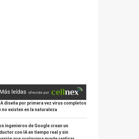
Más leídas
ofrecido por
IA diseña por primera vez virus completos
 no existen en la naturaleza
s ingenieros de Google crean un
ductor con IA en tiempo real y sin
exión que cualquiera puede replicar