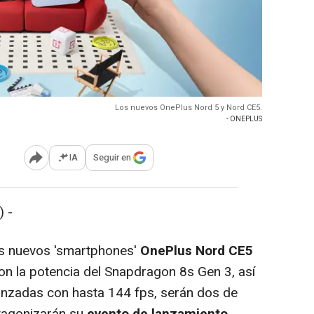
Los nuevos OnePlus Nord 5 y Nord CE5.
- ONEPLUS
IA
Seguir en
Abrir opciones para compartir
 -
s nuevos 'smartphones'
OnePlus Nord CE5
con la potencia del Snapdragon 8s Gen 3, así
nzadas con hasta 144 fps, serán dos de
otagonizarán su
evento de lanzamiento
,