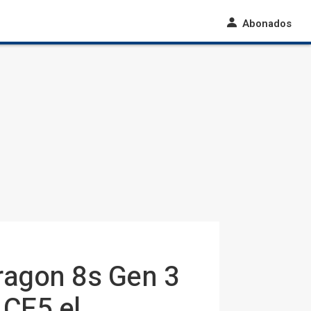
Abonados
ragon 8s Gen 3
 CE5 el