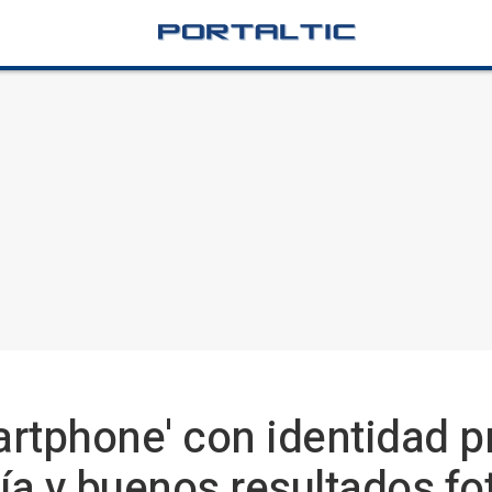
martphone' con identidad p
a y buenos resultados fo