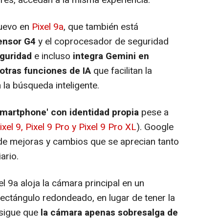
es, accedan a la misma experiencia.
uevo en
Pixel 9a
, que también está
ensor G4
y el coprocesador de seguridad
guridad
e incluso
integra Gemini en
otras funciones de IA
que facilitan la
n la búsqueda inteligente.
smartphone' con identidad propia
pese a
ixel 9, Pixel 9 Pro y Pixel 9 Pro XL
). Google
de mejoras y cambios que se aprecian tanto
ario.
9a aloja la cámara principal en un
ctángulo redondeado, en lugar de tener la
nsigue que
la cámara apenas sobresalga de