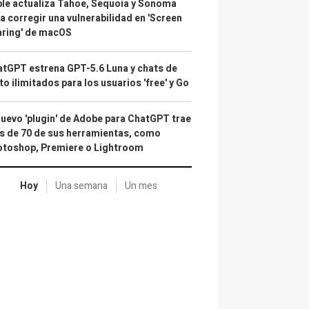
le actualiza Tahoe, Sequoia y Sonoma
a corregir una vulnerabilidad en 'Screen
aring' de macOS
tGPT estrena GPT-5.6 Luna y chats de
to ilimitados para los usuarios 'free' y Go
nuevo 'plugin' de Adobe para ChatGPT trae
 de 70 de sus herramientas, como
otoshop, Premiere o Lightroom
Hoy
Una semana
Un mes