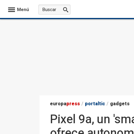
Menú
europa
press
/
portaltic
/
gadgets
Pixel 9a, un 's
ofrece autonomí