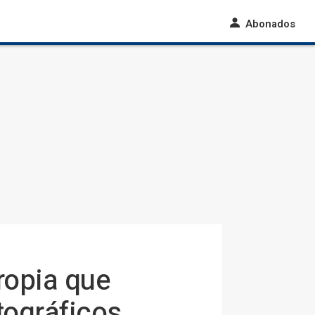
Abonados
ropia que
tográficos