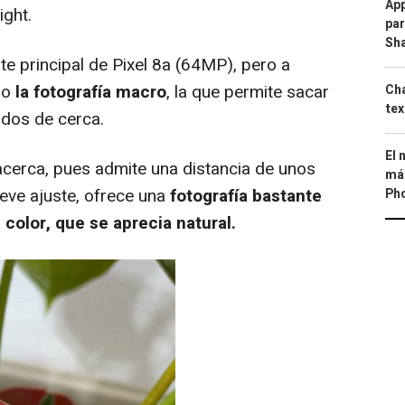
App
ight.
par
Sh
te principal de Pixel 8a (64MP), pero a
do
la fotografía macro
, la que permite sacar
Cha
tex
ados de cerca.
El 
erca, pues admite una distancia de unos
más
leve ajuste, ofrece una
fotografía bastante
Ph
color, que se aprecia natural.