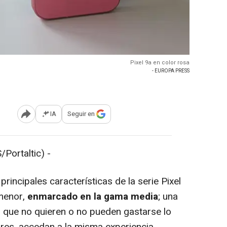
Pixel 9a en color rosa
- EUROPA PRESS
IA
Seguir en
Abrir opciones para compartir
ortaltic) -
principales características de la serie Pixel
 menor,
enmarcado en la gama media
; una
 que no quieren o no pueden gastarse lo