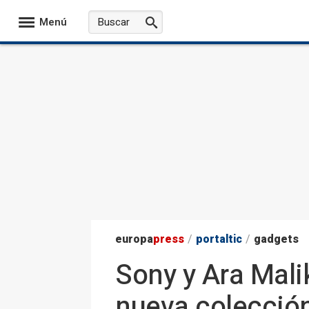
Menú
europa
press
/
portaltic
/
gadgets
Sony y Ara Mali
nueva colecció