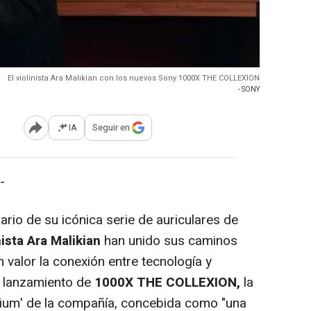
El violinista Ara Malikian con los nuevos Sony 1000X THE COLLEXION
- SONY
IA
Seguir en
Abrir opciones para compartir
-
io de su icónica serie de auriculares de
nista Ara Malikian
han unido sus caminos
 valor la conexión entre tecnología y
l lanzamiento de
1000X THE COLLEXION,
la
ium' de la compañía, concebida como "una