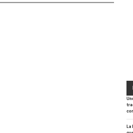
Uno
tra
con
La 
que