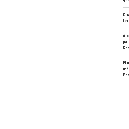
Cha
tex
App
par
Sh
El 
más
Ph