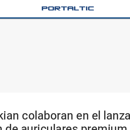
kian colaboran en el lanz
n de auriculares premiu