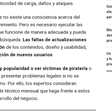
elocidad de carga, daños y ataques.
Gma
ele
z no existe una consciencia acerca del
par
imiento. Pero es necesario ejecutar las
Mod
que funcione de manera adecuada y pueda
des
e búsqueda.
Las faltas de actualizaciones
pru
ión
de los contenidos, diseño y usabilidad,
Un
cción de nuevos usuarios
.
y h
pru
 y popularidad o ser víctimas de piratería
o
n presentar problemas legales si no se
io. Por ello, los expertos consideran
rte técnico mensual que haga frente a estos
rrollo del negocio.