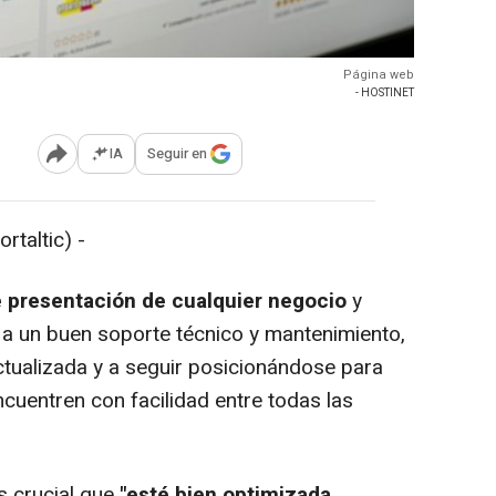
Página web
- HOSTINET
IA
Seguir en
Abrir opciones para compartir
taltic) -
de presentación de cualquier negocio
y
 a un buen soporte técnico y mantenimiento,
tualizada y a seguir posicionándose para
ncuentren con facilidad entre todas las
s crucial que
"esté bien optimizada,