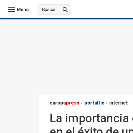
Menú
europa
press
/
portaltic
/
internet
La importancia 
en el éxito de 