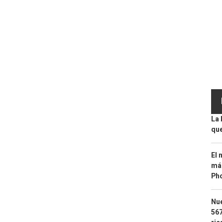
La 
que
El 
más
Ph
Nue
567