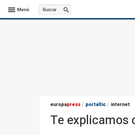
Menú
europa
press
/
portaltic
/
internet
Te explicamos c