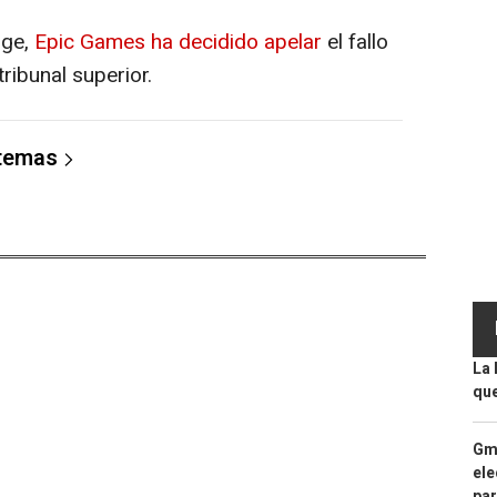
rge,
Epic Games ha decidido apelar
el fallo
ribunal superior.
 temas
La 
que
Gma
ele
par