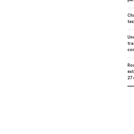
Cha
tex
Uno
tra
con
Roc
ext
27 