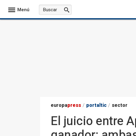
Menú
europa
press
/
portaltic
/
sector
El juicio entre 
ganador: ambas