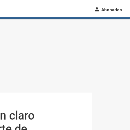
Abonados
n claro
te de