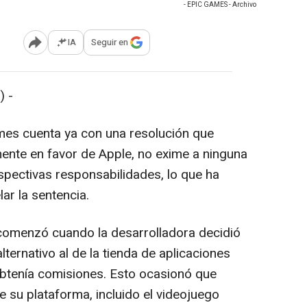
- EPIC GAMES - Archivo
IA
Seguir en
Abrir opciones para compartir
) -
mes cuenta ya con una resolución que
mente en favor de Apple, no exime a ninguna
pectivas responsabilidades, lo que ha
lar la sentencia.
comenzó cuando la desarrolladora decidió
ternativo al de la tienda de aplicaciones
obtenía comisiones. Esto ocasionó que
 su plataforma, incluido el videojuego