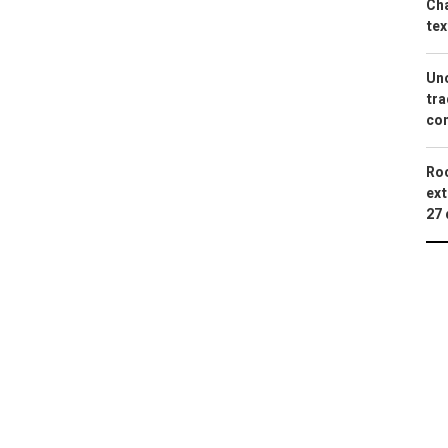
Cha
tex
Uno
tra
con
Roc
ext
27 