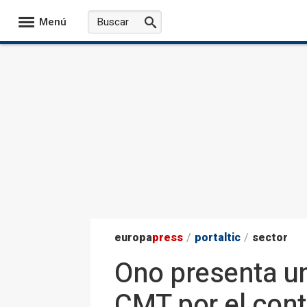
Menú
europa
press
/
portaltic
/
sector
Ono presenta un
CMT por el con