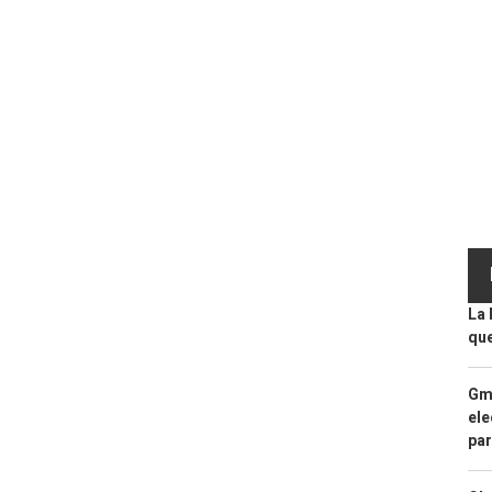
La 
que
Gma
ele
par