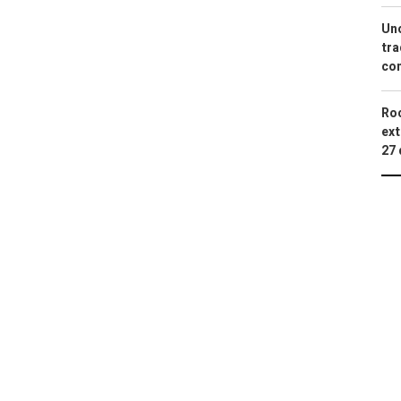
Uno
tra
con
Roc
ext
27 