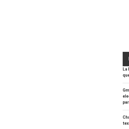
La 
que
Gma
ele
par
Cha
tex