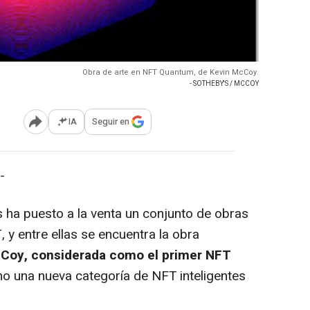
Obra de arte en NFT Quantum, de Kevin McCoy.
- SOTHEBY'S / MCCOY
IA
Seguir en
Abrir opciones para compartir
-
ha puesto a la venta un conjunto de obras
, y entre ellas se encuentra la obra
McCoy, considerada como el primer NFT
mo una nueva categoría de NFT inteligentes