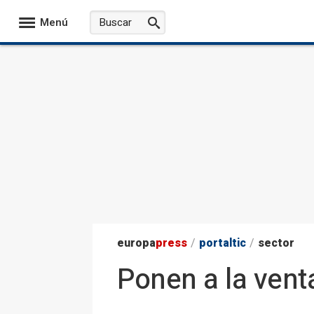
Menú
europa
press
/
portaltic
/
sector
Ponen a la vent