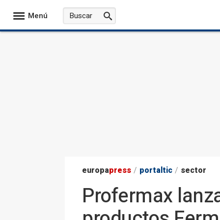
Menú
europa
press
/
portaltic
/
sector
Profermax lanz
productos Ferm