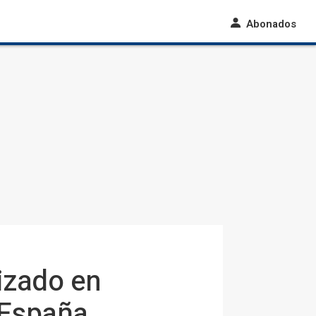
Abonados
izado en
 España