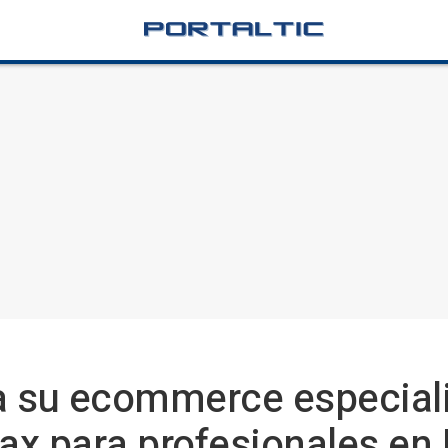
a su ecommerce especial
ax para profesionales en