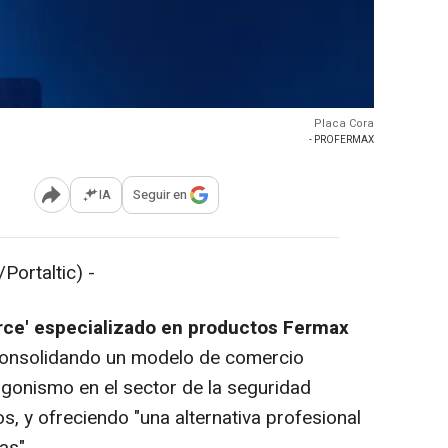
Placa Cora
- PROFERMAX
IA
Seguir en
Abrir opciones para compartir
ortaltic) -
e' especializado en productos Fermax
consolidando un modelo de comercio
gonismo en el sector de la seguridad
s, y ofreciendo "una alternativa profesional
as".