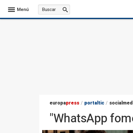
Menú
europa
press
/
portaltic
/
socialmed
"WhatsApp fomen