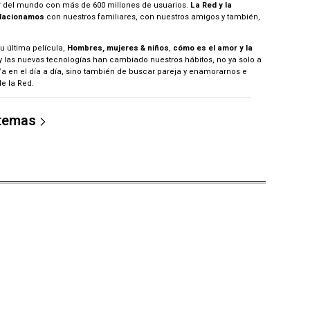
 del mundo con más de 600 millones de usuarios.
La Red y la
elacionamos
con nuestros familiares, con nuestros amigos y también,
 última película,
Hombres, mujeres & niños
,
cómo es el amor y la
 y las nuevas tecnologías han cambiado nuestros hábitos, no ya solo a
 en el día a día, sino también de buscar pareja y enamorarnos e
e la Red.
 temas