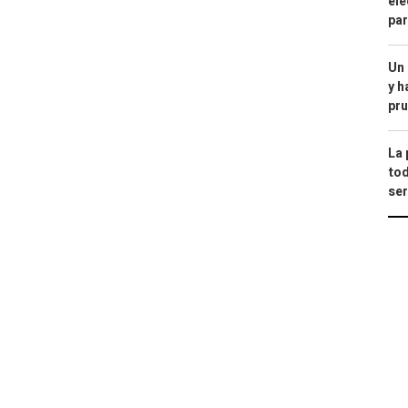
ele
par
Un
y h
pru
La 
tod
ser