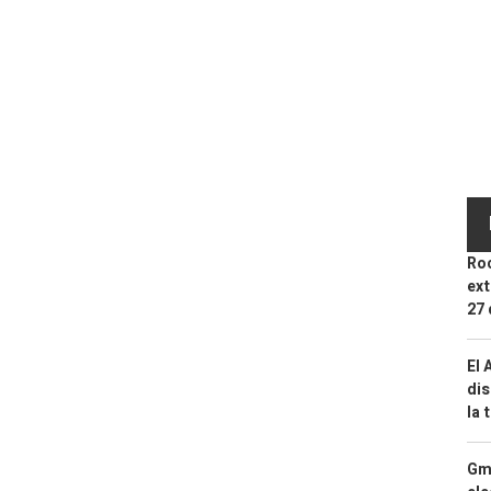
Roc
ext
27 
El 
dis
la 
Gma