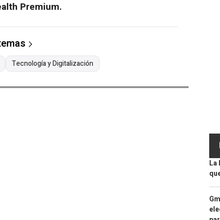
ealth Premium.
 temas
Tecnología y Digitalización
La 
que
Gma
ele
par