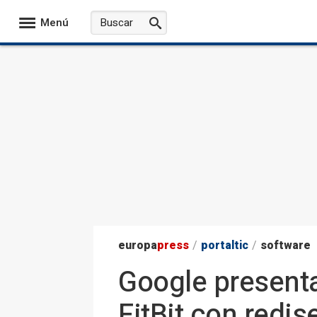
Menú
europa
press
/
portaltic
/
software
Google presenta
FitBit con redis