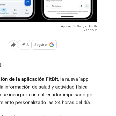
Aplicación Google Health
- GOOGLE
IA
Seguir en
Abrir opciones para compartir
 -
ión de la aplicación FitBit
, la nueva 'app'
la información de salud y actividad física
 que incorpora un entrenador impulsado por
miento personalizado las 24 horas del día.