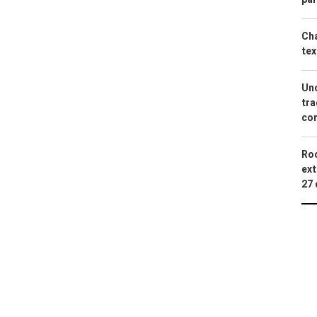
Cha
tex
Uno
tra
con
Roc
ext
27 