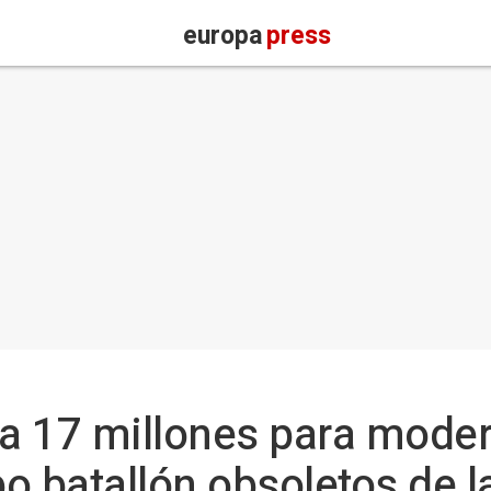
europa
press
a 17 millones para moder
o batallón obsoletos de 