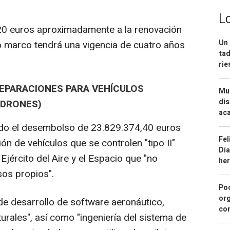
L
720 euros aproximadamente a la renovación
Un 
o marco tendrá una vigencia de cuatro años
tad
ri
EPARACIONES PARA VEHÍCULOS
Mue
dis
(DRONES)
aca
ado el desembolso de 23.829.374,40 euros
Fel
ón de vehículos que se controlen "tipo II"
Día
Ejército del Aire y el Espacio que "no
he
sos propios".
Pod
org
de desarrollo de software aeronáutico,
con
turales", así como "ingeniería del sistema de