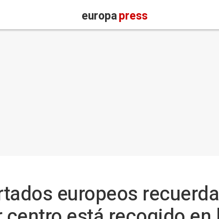
europa
press
rtados europeos recuerda
 centro está recogido en 