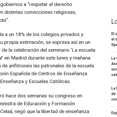
 gobiernos a "respetar el derecho
 distintas convicciones religiosas,
cas".
L
a a un 18% de los colegios privados y
El 
el 
 propia estimación, se expresa así en un
Spa
 de la celebración del seminario 'La escuela
al' en Madrid durante este lunes y mañana
La 
And
de anfitriones las patronales de la escuela
sor
ción Española de Centros de Enseñanza
cat
Enseñanza y Escuelas Católicas.
La 
de 
bró hace dos semanas su congreso en
com
 ministra de Educación y Formación
 Celaá, negó que la libertad de enseñanza
Esp