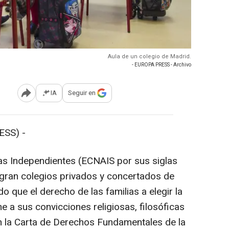
Aula de un colegio de Madrid.
- EUROPA PRESS - Archivo
IA
Seguir en
Abrir opciones para compartir
SS) -
s Independientes (ECNAIS por sus siglas
tegran colegios privados y concertados de
 que el derecho de las familias a elegir la
 a sus convicciones religiosas, filosóficas
n la Carta de Derechos Fundamentales de la