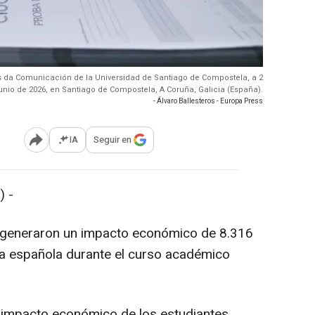
s da Comunicación de la Universidad de Santiago de Compostela, a 2
unio de 2026, en Santiago de Compostela, A Coruña, Galicia (España).
- Álvaro Ballesteros - Europa Press
IA
Seguir en
Abrir opciones para compartir
 -
s generaron un impacto económico de 8.316
ía española durante el curso académico
l impacto económico de los estudiantes