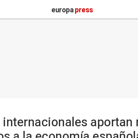
europa
press
 internacionales aportan
os a la economía español