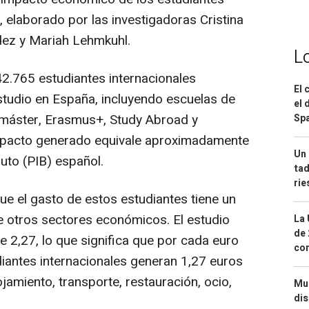
 elaborado por las investigadoras Cristina
ez y Mariah Lehmkuhl.
L
42.765 estudiantes internacionales
El 
studio en España, incluyendo escuelas de
el 
máster, Erasmus+, Study Abroad y
Spa
 impacto generado equivale aproximadamente
Un 
ruto (PIB) español.
tad
ri
e el gasto de estos estudiantes tiene un
e otros sectores económicos. El estudio
La 
de 
de 2,27, lo que significa que por cada euro
com
diantes internacionales generan 1,27 euros
amiento, transporte, restauración, ocio,
Mue
dis