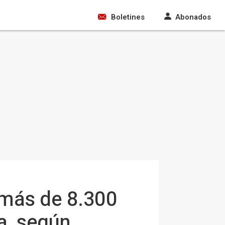
Boletines
Abonados
 más de 8.300
a, según