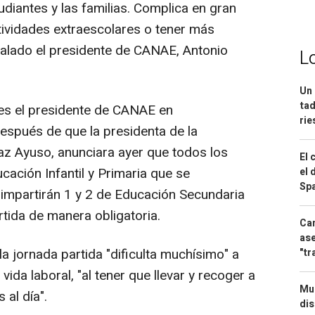
diantes y las familias. Complica en gran
ividades extraescolares o tener más
eñalado el presidente de CANAE, Antonio
L
Un 
tad
nes el presidente de CANAE en
ri
espués de que la presidenta de la
az Ayuso, anunciara ayer que todos los
El 
ación Infantil y Primaria que se
el 
Spa
 impartirán 1 y 2 de Educación Secundaria
rtida de manera obligatoria.
Can
ase
 la jornada partida "dificulta muchísimo" a
"tr
 vida laboral, "al tener que llevar y recoger a
Mue
 al día".
dis