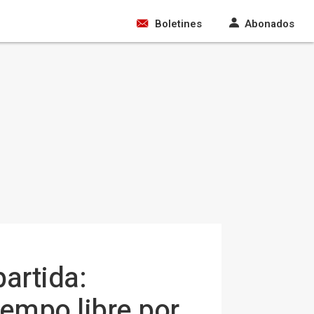
Boletines
Abonados
artida:
iempo libre por