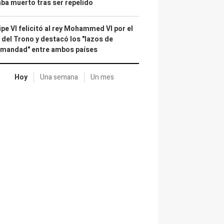
ba muerto tras ser repelido
ipe VI felicitó al rey Mohammed VI por el
 del Trono y destacó los "lazos de
rmandad" entre ambos países
Hoy
Una semana
Un mes