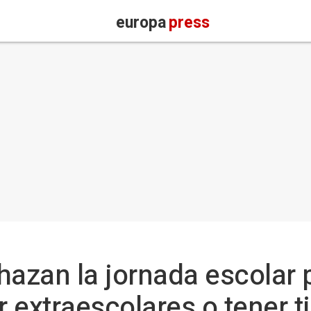
europa
press
hazan la jornada escolar p
 extraescolares o tener t