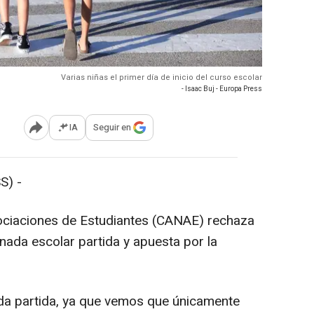
Varias niñas el primer día de inicio del curso escolar
- Isaac Buj - Europa Press
IA
Seguir en
Abrir opciones para compartir
S) -
ociaciones de Estudiantes (CANAE) rechaza
rnada escolar partida y apuesta por la
ada partida, ya que vemos que únicamente