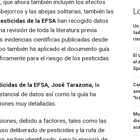
 que ahora también incluyen los efectos
L
abejorros y las abejas solitarias, también las
esticidas de la EFSA
han recogido datos
Un 
 revisión de toda la literatura previa
tad
as evidencias científicas publicadas desde
ri
uipo también ha aplicado el documento guía
El 
ficamente para el riesgo de los pesticidas
el 
Spa
sticidas de la EFSA, José Tarazona,
la
Can
ase
ustancial de datos así como la guía ha
"tr
iones muy detalladas.
Mue
siones, debido a factores, tales como las
dis
aca
uso deliberado de pesticidas y la ruta de
s se han identificado, pero la mayoría de