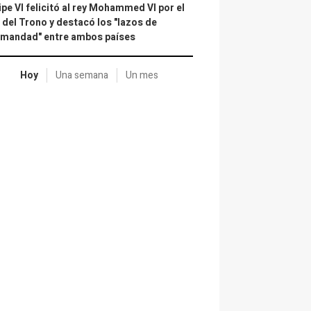
ipe VI felicitó al rey Mohammed VI por el
 del Trono y destacó los "lazos de
rmandad" entre ambos países
Hoy
Una semana
Un mes