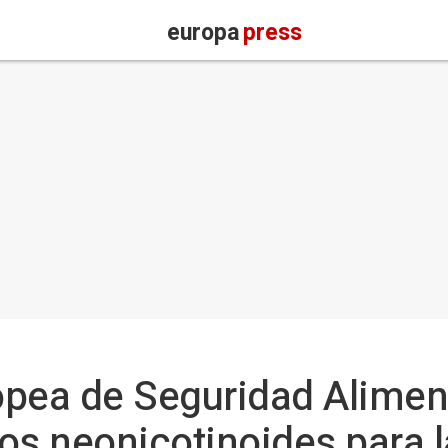
europa
press
opea de Seguridad Alimen
los neonicotinoides para 